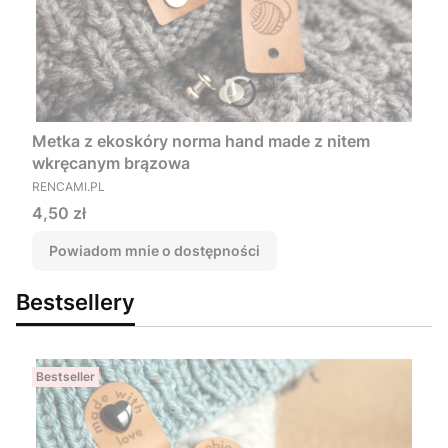
Metka z ekoskóry norma hand made z nitem
wkręcanym brązowa
PRODUCENT
RENCAMI.PL
Cena
4,50 zł
Powiadom mnie o dostępności
Bestsellery
Bestseller