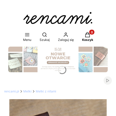
Produkty w koszy
Otwórz wyszukiwarkę
Menu
Szukaj
Zaloguj się
Koszyk
Naciśnij Enter lub spację, aby otworzyć stronę.
Włąc
rencami.pl
Metki
Metki z nitami