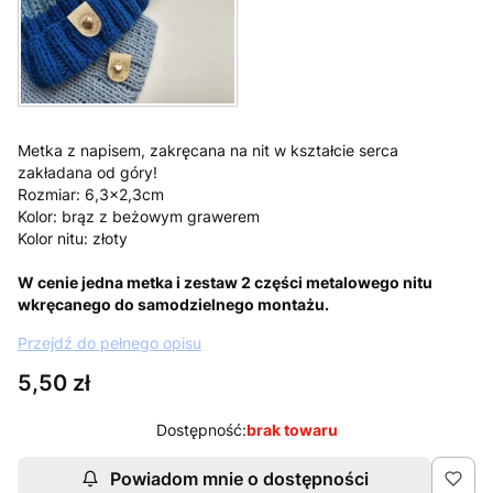
Metka z napisem, zakręcana na nit w kształcie serca
zakładana od góry!
Rozmiar: 6,3x2,3cm
Kolor: brąz z beżowym grawerem
Kolor nitu: złoty
W cenie jedna metka i zestaw 2 części metalowego nitu
wkręcanego do samodzielnego montażu.
Przejdź do pełnego opisu
Cena
5,50 zł
Dostępność:
brak towaru
Powiadom mnie o dostępności