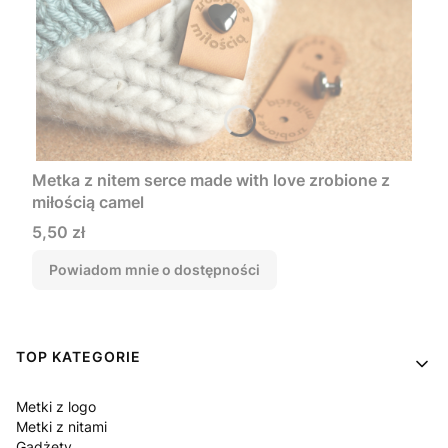
Metka z nitem serce made with love zrobione z
miłością camel
Cena
5,50 zł
Powiadom mnie o dostępności
Linki w stopce
TOP KATEGORIE
Metki z logo
Metki z nitami
Gadżety