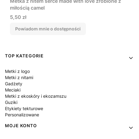
Metka z nitem serce made with love zrobione z
miłością camel
Cena
5,50 zł
Powiadom mnie o dostępności
Linki w stopce
TOP KATEGORIE
Metki z logo
Metki z nitami
Gadżety
Meciaki
Metki z ekoskóry i ekozamszu
Guziki
Etykiety tekturowe
Personalizowane
MOJE KONTO