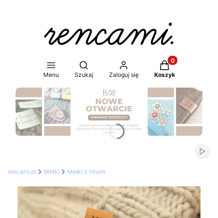
Produkty w koszy
Otwórz wyszukiwarkę
Menu
Szukaj
Zaloguj się
Koszyk
Naciśnij Enter lub spację, aby otworzyć stronę.
Włąc
rencami.pl
Metki
Metki z nitami