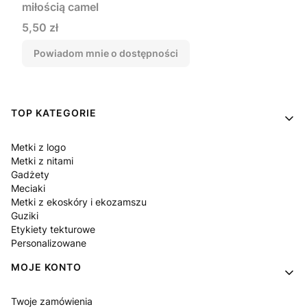
miłością camel
Cena
5,50 zł
Powiadom mnie o dostępności
Linki w stopce
TOP KATEGORIE
Metki z logo
Metki z nitami
Gadżety
Meciaki
Metki z ekoskóry i ekozamszu
Guziki
Etykiety tekturowe
Personalizowane
MOJE KONTO
Twoje zamówienia