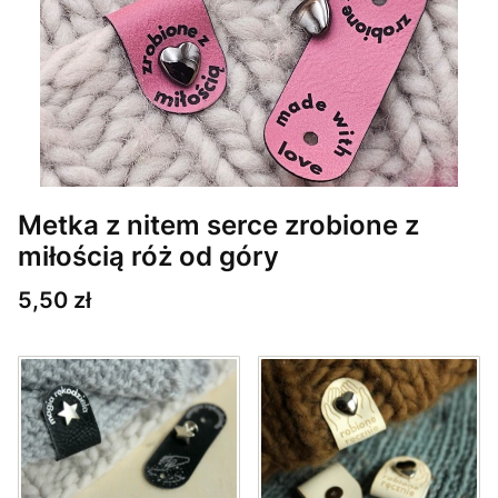
Metka z nitem serce zrobione z
miłością róż od góry
Cena
5,50 zł