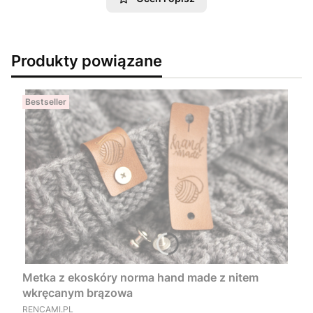
Produkty powiązane
Bestseller
Metka z ekoskóry norma hand made z nitem
wkręcanym brązowa
PRODUCENT
RENCAMI.PL