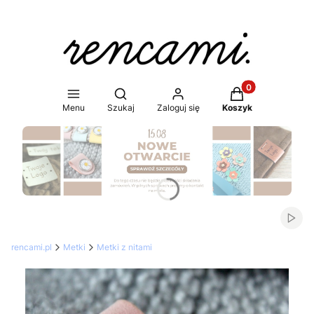
Produkty w koszy
Otwórz wyszukiwarkę
Menu
Szukaj
Zaloguj się
Koszyk
Naciśnij Enter lub spację, aby otworzyć stronę.
Włąc
rencami.pl
Metki
Metki z nitami