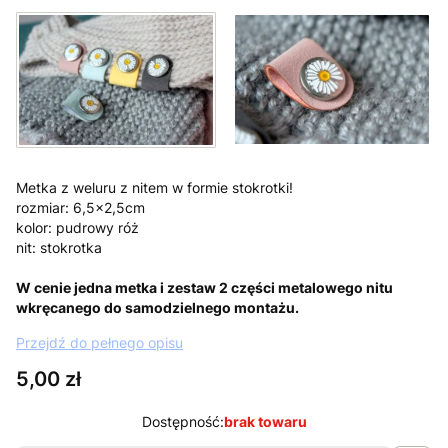
Metka z weluru z nitem w formie stokrotki!
rozmiar: 6,5x2,5cm
kolor: pudrowy róż
nit: stokrotka
W cenie jedna metka i zestaw 2 części metalowego nitu
wkręcanego do samodzielnego montażu.
Przejdź do pełnego opisu
Cena
5,00 zł
Dostępność:
brak towaru