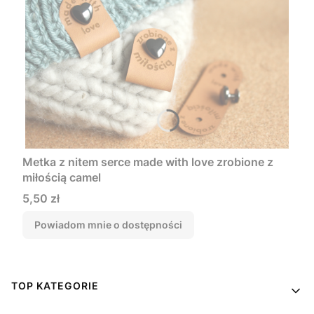
Metka z nitem serce made with love zrobione z
miłością camel
Cena
5,50 zł
Powiadom mnie o dostępności
Linki w stopce
TOP KATEGORIE