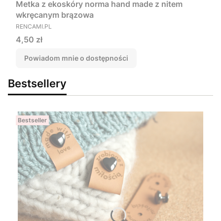
Metka z ekoskóry norma hand made z nitem
wkręcanym brązowa
PRODUCENT
RENCAMI.PL
Cena
4,50 zł
Powiadom mnie o dostępności
Bestsellery
Bestseller