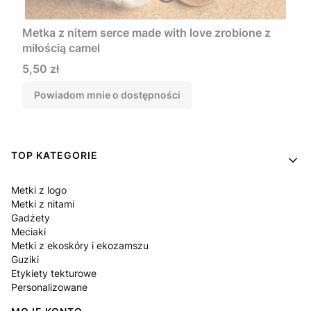
Metka z nitem serce made with love zrobione z
miłością camel
Cena
5,50 zł
Powiadom mnie o dostępności
Linki w stopce
TOP KATEGORIE
Metki z logo
Metki z nitami
Gadżety
Meciaki
Metki z ekoskóry i ekozamszu
Guziki
Etykiety tekturowe
Personalizowane