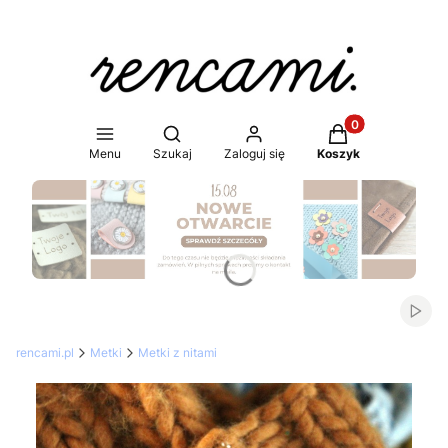
Produkty w koszy
Otwórz wyszukiwarkę
Menu
Szukaj
Zaloguj się
Koszyk
Naciśnij Enter lub spację, aby otworzyć stronę.
Włąc
rencami.pl
Metki
Metki z nitami