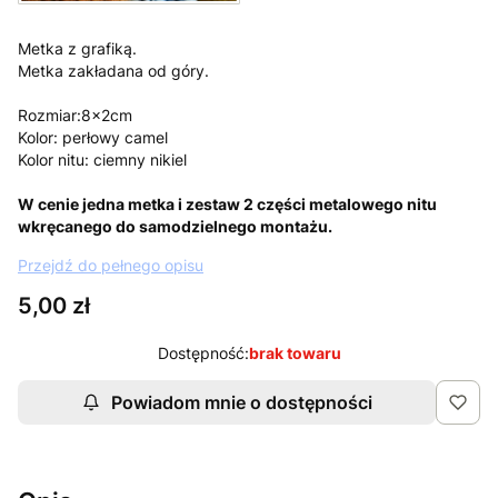
Metka z grafiką.
Metka zakładana od góry.
Rozmiar:8x2cm
Kolor: perłowy camel
Kolor nitu: ciemny nikiel
W cenie jedna metka i zestaw 2 części metalowego nitu
wkręcanego do samodzielnego montażu.
Przejdź do pełnego opisu
Cena
5,00 zł
Dostępność:
brak towaru
Powiadom mnie o dostępności