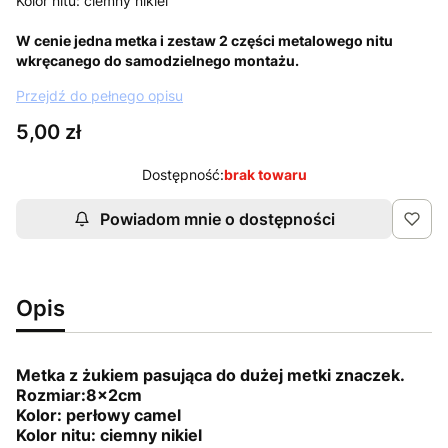
Kolor nitu: ciemny nikiel
W cenie jedna metka i zestaw 2 części metalowego nitu
wkręcanego do samodzielnego montażu.
Przejdź do pełnego opisu
Cena
5,00 zł
Dostępność:
brak towaru
Powiadom mnie o dostępności
Opis
Metka z żukiem pasująca do dużej metki znaczek.
Rozmiar:8x2cm
Kolor: perłowy camel
Kolor nitu: ciemny nikiel