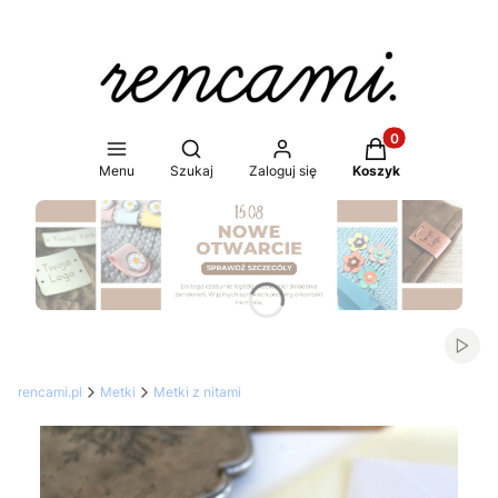
Produkty w koszy
Otwórz wyszukiwarkę
Menu
Szukaj
Zaloguj się
Koszyk
Naciśnij Enter lub spację, aby otworzyć stronę.
Włąc
rencami.pl
Metki
Metki z nitami