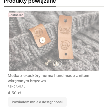
Produkty powiązane
Bestseller
Metka z ekoskóry norma hand made z nitem
wkręcanym brązowa
PRODUCENT
RENCAMI.PL
Cena
4,50 zł
Powiadom mnie o dostępności