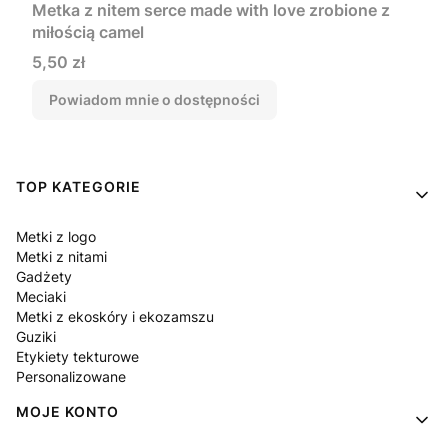
Metka z nitem serce made with love zrobione z
miłością camel
Cena
5,50 zł
Powiadom mnie o dostępności
Linki w stopce
TOP KATEGORIE
Metki z logo
Metki z nitami
Gadżety
Meciaki
Metki z ekoskóry i ekozamszu
Guziki
Etykiety tekturowe
Personalizowane
MOJE KONTO