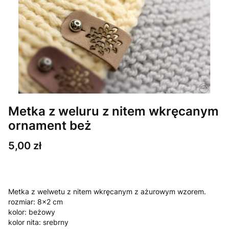
Metka z weluru z nitem wkręcanym
ornament beż
Cena
5,00 zł
Metka z welwetu z nitem wkręcanym z ażurowym wzorem.
rozmiar: 8x2 cm
kolor: beżowy
kolor nita: srebrny