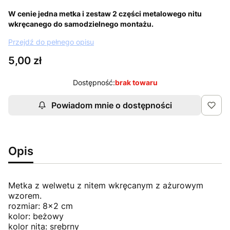
W cenie jedna metka i zestaw 2 części metalowego nitu
wkręcanego do samodzielnego montażu.
Przejdź do pełnego opisu
Cena
5,00 zł
Dostępność:
brak towaru
Powiadom mnie o dostępności
Opis
Metka z welwetu z nitem wkręcanym z ażurowym
wzorem.
rozmiar: 8x2 cm
kolor: beżowy
kolor nita: srebrny