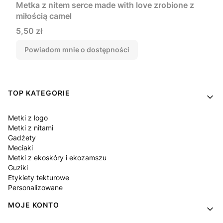
Metka z nitem serce made with love zrobione z
miłością camel
Cena
5,50 zł
Powiadom mnie o dostępności
Linki w stopce
TOP KATEGORIE
Metki z logo
Metki z nitami
Gadżety
Meciaki
Metki z ekoskóry i ekozamszu
Guziki
Etykiety tekturowe
Personalizowane
MOJE KONTO