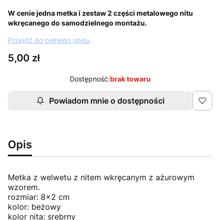
W cenie jedna metka i zestaw 2 części metalowego nitu
wkręcanego do samodzielnego montażu.
Przejdź do pełnego opisu
Cena
5,00 zł
Dostępność:
brak towaru
Powiadom mnie o dostępności
Opis
Metka z welwetu z nitem wkręcanym z ażurowym
wzorem.
rozmiar: 8x2 cm
kolor: beżowy
kolor nita: srebrny