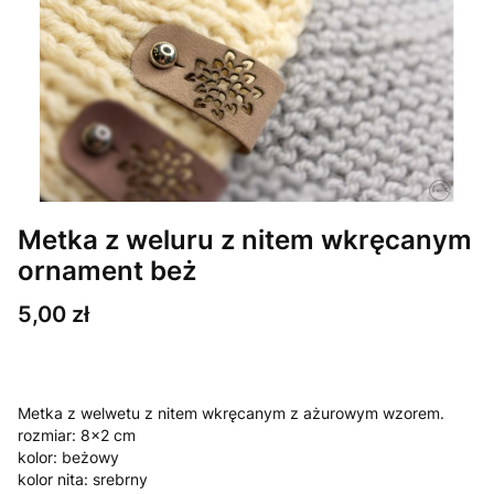
Metka z weluru z nitem wkręcanym
ornament beż
Cena
5,00 zł
Metka z welwetu z nitem wkręcanym z ażurowym wzorem.
rozmiar: 8x2 cm
kolor: beżowy
kolor nita: srebrny