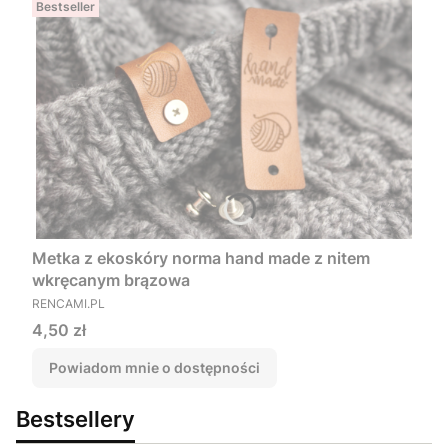
Bestseller
Metka z ekoskóry norma hand made z nitem
wkręcanym brązowa
PRODUCENT
RENCAMI.PL
Cena
4,50 zł
Powiadom mnie o dostępności
Bestsellery