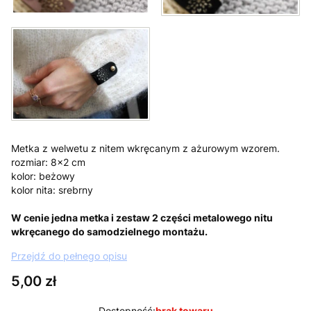
Metka z welwetu z nitem wkręcanym z ażurowym wzorem.
rozmiar: 8x2 cm
kolor: beżowy
kolor nita: srebrny
W cenie jedna metka i zestaw 2 części metalowego nitu
wkręcanego do samodzielnego montażu.
Przejdź do pełnego opisu
Cena
5,00 zł
Dostępność:
brak towaru