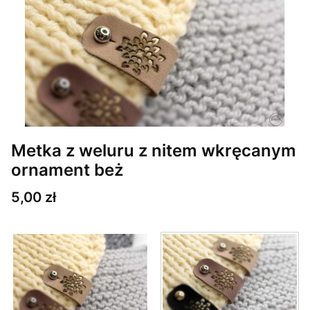
Metka z weluru z nitem wkręcanym
ornament beż
Cena
5,00 zł