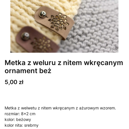
Metka z weluru z nitem wkręcanym
ornament beż
Cena
5,00 zł
Metka z welwetu z nitem wkręcanym z ażurowym wzorem.
rozmiar: 8x2 cm
kolor: beżowy
kolor nita: srebrny