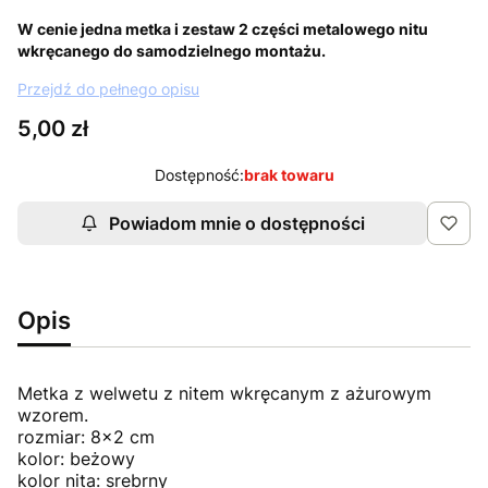
W cenie jedna metka i zestaw 2 części metalowego nitu
wkręcanego do samodzielnego montażu.
Przejdź do pełnego opisu
Cena
5,00 zł
Dostępność:
brak towaru
Powiadom mnie o dostępności
Opis
Metka z welwetu z nitem wkręcanym z ażurowym
wzorem.
rozmiar: 8x2 cm
kolor: beżowy
kolor nita: srebrny