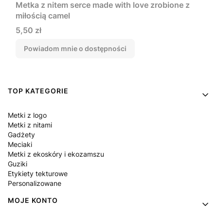
Metka z nitem serce made with love zrobione z
miłością camel
Cena
5,50 zł
Powiadom mnie o dostępności
Linki w stopce
TOP KATEGORIE
Metki z logo
Metki z nitami
Gadżety
Meciaki
Metki z ekoskóry i ekozamszu
Guziki
Etykiety tekturowe
Personalizowane
MOJE KONTO