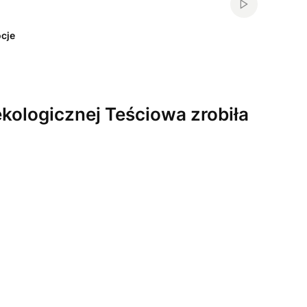
Włącz automa
cje
kologicznej Teściowa zrobiła