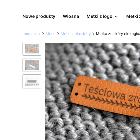
Nowe produkty
Wiosna
Metki z logo
Metki 
rencami.pl
Metki
Metki z ekoskóry
Metka ze skóry ekologic