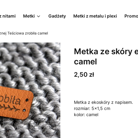
z nitami
Metki
Gadżety
Metki z metalu i plexi
Promo
znej Teściowa zrobiła camel
Metka ze skóry e
camel
Cena
2,50 zł
Metka z ekoskóry z napisem.
rozmiar: 5x1,5 cm
kolor: camel