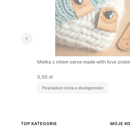
Metka z nitem serce made with love zrobi
Cena
5,50 zł
Powiadom mnie o dostępności
Linki w stopce
TOP KATEGORIE
MOJE K