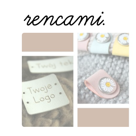
Naciśnij Enter lub spację, aby otworzyć stronę.