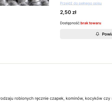
Przejdź do pełnego opisu
Cena
2,50 zł
Dostępność:
brak towaru
Powi
 rodzaju robionych ręcznie czapek, kominów, kocyków czy 