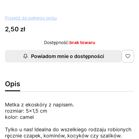
Przejdź do pełnego opisu
Cena
2,50 zł
Dostępność:
brak towaru
Powiadom mnie o dostępności
Opis
Metka z ekoskóry z napisem.
rozmiar: 5x1,5 cm
kolor: camel
Tylko u nas! Idealna do wszelkiego rodzaju robionych
ręcznie czapek, kominów, kocyków czy szalików.