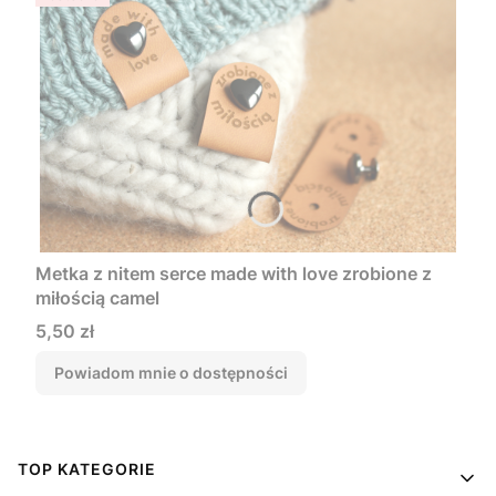
Metka z nitem serce made with love zrobione z
miłością camel
Cena
5,50 zł
Powiadom mnie o dostępności
Linki w stopce
TOP KATEGORIE