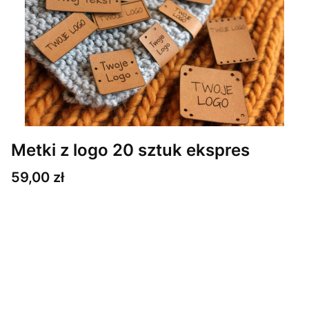
Metki z logo 20 sztuk ekspres
Cena
59,00 zł
Wybierz wariant produktu:
Poszczególne warianty mogą różnić się ceną
*
Ilość i wielkość metek
Wybierz