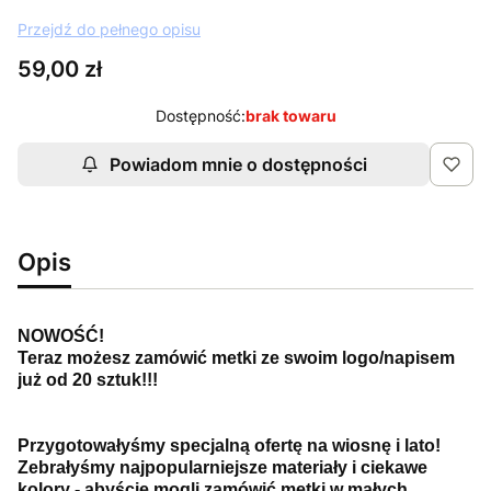
Przejdź do pełnego opisu
Cena
59,00 zł
Dostępność:
brak towaru
Powiadom mnie o dostępności
Opis
NOWOŚĆ!
Teraz możesz zamówić metki ze swoim logo/napisem
już od 20 sztuk!!!
Przygotowałyśmy specjalną ofertę na wiosnę i lato!
Zebrałyśmy najpopularniejsze materiały i ciekawe
kolory - abyście mogli zamówić metki w małych