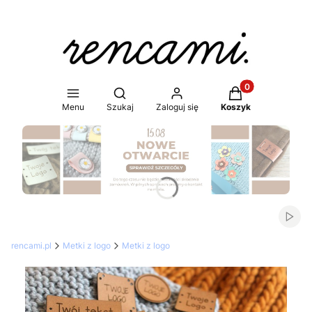
Produkty w koszy
Otwórz wyszukiwarkę
Menu
Szukaj
Zaloguj się
Koszyk
Naciśnij Enter lub spację, aby otworzyć stronę.
Włąc
rencami.pl
Metki z logo
Metki z logo