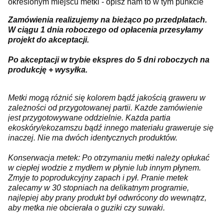
określonym miejscu metki - opisz nam to w tym punkcie
Zamówienia realizujemy na bieżąco po przedpłatach.
W ciągu 1 dnia roboczego od opłacenia przesyłamy
projekt do akceptacji.
Po akceptacji w trybie ekspres do 5 dni roboczych na
produkcję + wysyłka.
Metki mogą różnić się kolorem bądź jakością graweru w
zależności od przygotowanej partii. Każde zamówienie
jest przygotowywane oddzielnie. Każda partia
ekoskóry/ekozamszu bądź innego materiału graweruje się
inaczej. Nie ma dwóch identycznych produktów.
Konserwacja metek: Po otrzymaniu metki należy opłukać
w ciepłej wodzie z mydłem w płynie lub innym płynem.
Zmyje to poprodukcyjny zapach i pył. Pranie metek
zalecamy w 30 stopniach na delikatnym programie,
najlepiej aby prany produkt był odwrócony do wewnątrz,
aby metka nie obcierała o guziki czy suwaki.