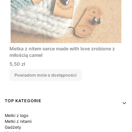
Metka z nitem serce made with love zrobione z
miłością camel
Cena
5,50 zł
Powiadom mnie o dostępności
Linki w stopce
TOP KATEGORIE
Metki z logo
Metki z nitami
Gadżety