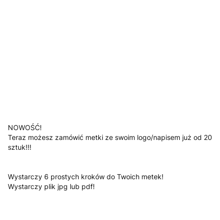
Jesli posiadasz załącz swoje logo
Opcjonalne
*
Kolor
Pokaż wszystkie kolory
Uwagi
Opcjonalne
NOWOŚĆ!
Teraz możesz zamówić metki ze swoim logo/napisem już od 20
sztuk!!!
Wystarczy 6 prostych kroków do Twoich metek!
Wystarczy plik jpg lub pdf!