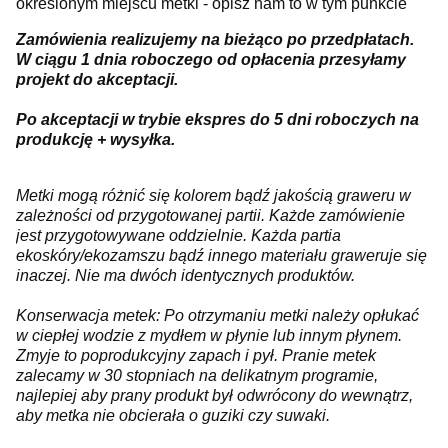
określonym miejscu metki - opisz nam to w tym punkcie
Zamówienia realizujemy na bieżąco po przedpłatach.
W ciągu 1 dnia roboczego od opłacenia przesyłamy
projekt do akceptacji.
Po akceptacji w trybie ekspres do 5 dni roboczych na
produkcję + wysyłka.
Metki mogą różnić się kolorem bądź jakością graweru w
zależności od przygotowanej partii. Każde zamówienie
jest przygotowywane oddzielnie. Każda partia
ekoskóry/ekozamszu bądź innego materiału graweruje się
inaczej. Nie ma dwóch identycznych produktów.
Konserwacja metek: Po otrzymaniu metki należy opłukać
w ciepłej wodzie z mydłem w płynie lub innym płynem.
Zmyje to poprodukcyjny zapach i pył. Pranie metek
zalecamy w 30 stopniach na delikatnym programie,
najlepiej aby prany produkt był odwrócony do wewnątrz,
aby metka nie obcierała o guziki czy suwaki.