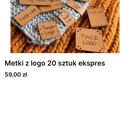
Metki z logo 20 sztuk ekspres
Cena
59,00 zł
Wybierz wariant produktu:
Poszczególne warianty mogą różnić się ceną
*
Ilość i wielkość metek
Wybierz