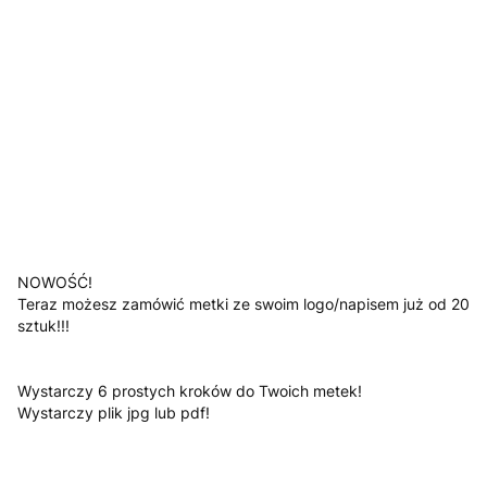
Jesli posiadasz załącz swoje logo
Opcjonalne
*
Kolor
Pokaż wszystkie kolory
Uwagi
Opcjonalne
NOWOŚĆ!
Teraz możesz zamówić metki ze swoim logo/napisem już od 20
sztuk!!!
Wystarczy 6 prostych kroków do Twoich metek!
Wystarczy plik jpg lub pdf!