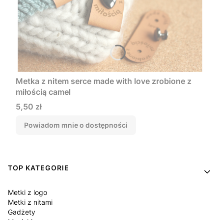
Metka z nitem serce made with love zrobione z
miłością camel
Cena
5,50 zł
Powiadom mnie o dostępności
Linki w stopce
TOP KATEGORIE
Metki z logo
Metki z nitami
Gadżety