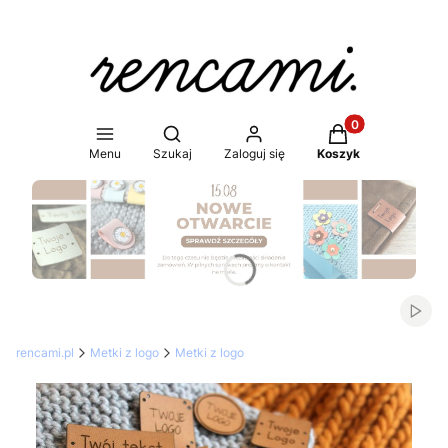
Produkty w koszy
Otwórz wyszukiwarkę
Menu
Szukaj
Zaloguj się
Koszyk
Naciśnij Enter lub spację, aby otworzyć stronę.
Włąc
rencami.pl
Metki z logo
Metki z logo