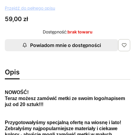
Przejdź do pełnego opisu
Cena
59,00 zł
Dostępność:
brak towaru
Powiadom mnie o dostępności
Opis
NOWOŚĆ!
Teraz możesz zamówić metki ze swoim logo/napisem
już od 20 sztuk!!!
Przygotowałyśmy specjalną ofertę na wiosnę i lato!
Zebrałyśmy najpopularniejsze materiały i ciekawe
kolory - abyście mogli zamówić metki w małych