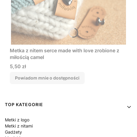
Metka z nitem serce made with love zrobione z
miłością camel
Cena
5,50 zł
Powiadom mnie o dostępności
Linki w stopce
TOP KATEGORIE
Metki z logo
Metki z nitami
Gadżety