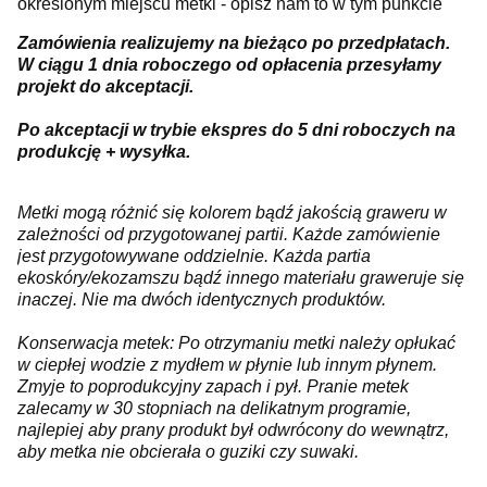
określonym miejscu metki - opisz nam to w tym punkcie
Zamówienia realizujemy na bieżąco po przedpłatach.
W ciągu 1 dnia roboczego od opłacenia przesyłamy
projekt do akceptacji.
Po akceptacji w trybie ekspres do 5 dni roboczych na
produkcję + wysyłka.
Metki mogą różnić się kolorem bądź jakością graweru w
zależności od przygotowanej partii. Każde zamówienie
jest przygotowywane oddzielnie. Każda partia
ekoskóry/ekozamszu bądź innego materiału graweruje się
inaczej. Nie ma dwóch identycznych produktów.
Konserwacja metek: Po otrzymaniu metki należy opłukać
w ciepłej wodzie z mydłem w płynie lub innym płynem.
Zmyje to poprodukcyjny zapach i pył. Pranie metek
zalecamy w 30 stopniach na delikatnym programie,
najlepiej aby prany produkt był odwrócony do wewnątrz,
aby metka nie obcierała o guziki czy suwaki.