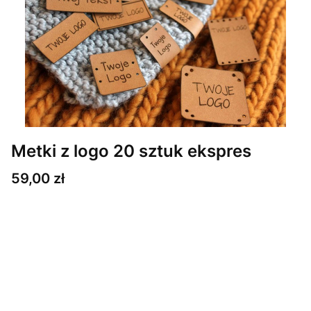
Metki z logo 20 sztuk ekspres
Cena
59,00 zł
Wybierz wariant produktu:
Poszczególne warianty mogą różnić się ceną
*
Ilość i wielkość metek
Wybierz