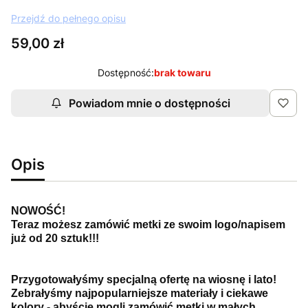
Przejdź do pełnego opisu
Cena
59,00 zł
Dostępność:
brak towaru
Powiadom mnie o dostępności
Opis
NOWOŚĆ!
Teraz możesz zamówić metki ze swoim logo/napisem
już od 20 sztuk!!!
Przygotowałyśmy specjalną ofertę na wiosnę i lato!
Zebrałyśmy najpopularniejsze materiały i ciekawe
kolory - abyście mogli zamówić metki w małych