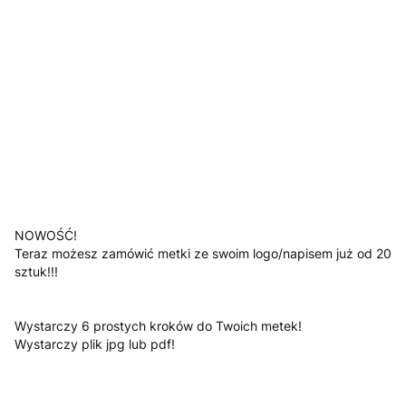
Jesli posiadasz załącz swoje logo
Opcjonalne
*
Kolor
Pokaż wszystkie kolory
Uwagi
Opcjonalne
NOWOŚĆ!
Teraz możesz zamówić metki ze swoim logo/napisem już od 20
sztuk!!!
Wystarczy 6 prostych kroków do Twoich metek!
Wystarczy plik jpg lub pdf!