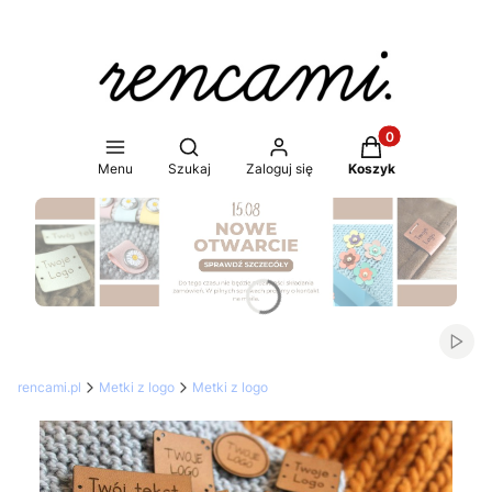
Produkty w koszy
Otwórz wyszukiwarkę
Menu
Szukaj
Zaloguj się
Koszyk
Naciśnij Enter lub spację, aby otworzyć stronę.
Włąc
rencami.pl
Metki z logo
Metki z logo