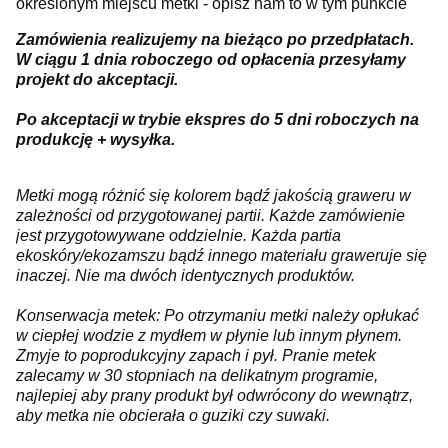
określonym miejscu metki - opisz nam to w tym punkcie
Zamówienia realizujemy na bieżąco po przedpłatach.
W ciągu 1 dnia roboczego od opłacenia przesyłamy
projekt do akceptacji.
Po akceptacji w trybie ekspres do 5 dni roboczych na
produkcję + wysyłka.
Metki mogą różnić się kolorem bądź jakością graweru w
zależności od przygotowanej partii. Każde zamówienie
jest przygotowywane oddzielnie. Każda partia
ekoskóry/ekozamszu bądź innego materiału graweruje się
inaczej. Nie ma dwóch identycznych produktów.
Konserwacja metek: Po otrzymaniu metki należy opłukać
w ciepłej wodzie z mydłem w płynie lub innym płynem.
Zmyje to poprodukcyjny zapach i pył. Pranie metek
zalecamy w 30 stopniach na delikatnym programie,
najlepiej aby prany produkt był odwrócony do wewnątrz,
aby metka nie obcierała o guziki czy suwaki.