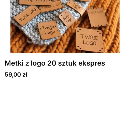
Metki z logo 20 sztuk ekspres
Cena
59,00 zł
Wybierz wariant produktu:
Poszczególne warianty mogą różnić się ceną
*
Ilość i wielkość metek
Wybierz