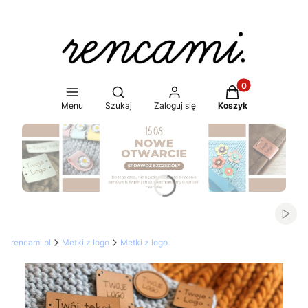
Produkty w koszy
Otwórz wyszukiwarkę
Menu
Szukaj
Zaloguj się
Koszyk
Naciśnij Enter lub spację, aby otworzyć stronę.
Włąc
rencami.pl
Metki z logo
Metki z logo