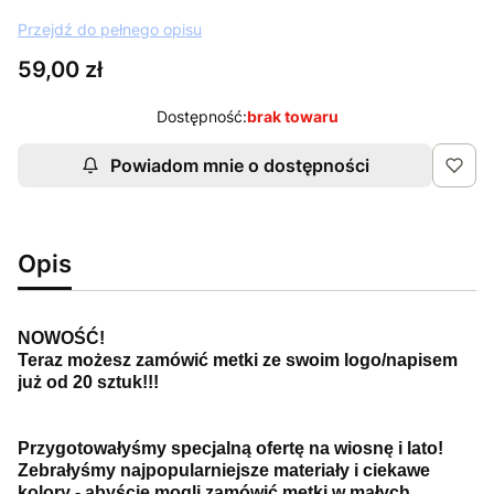
Przejdź do pełnego opisu
Cena
59,00 zł
Dostępność:
brak towaru
Powiadom mnie o dostępności
Opis
NOWOŚĆ!
Teraz możesz zamówić metki ze swoim logo/napisem
już od 20 sztuk!!!
Przygotowałyśmy specjalną ofertę na wiosnę i lato!
Zebrałyśmy najpopularniejsze materiały i ciekawe
kolory - abyście mogli zamówić metki w małych