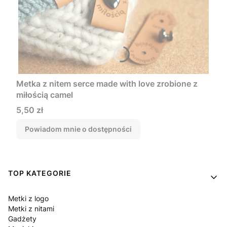
Metka z nitem serce made with love zrobione z
miłością camel
Cena
5,50 zł
Powiadom mnie o dostępności
Linki w stopce
TOP KATEGORIE
Metki z logo
Metki z nitami
Gadżety