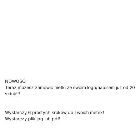
Jesli posiadasz załącz swoje logo
Opcjonalne
*
Kolor
Pokaż wszystkie kolory
Uwagi
Opcjonalne
NOWOŚĆ!
Teraz możesz zamówić metki ze swoim logo/napisem już od 20
sztuk!!!
Wystarczy 6 prostych kroków do Twoich metek!
Wystarczy plik jpg lub pdf!