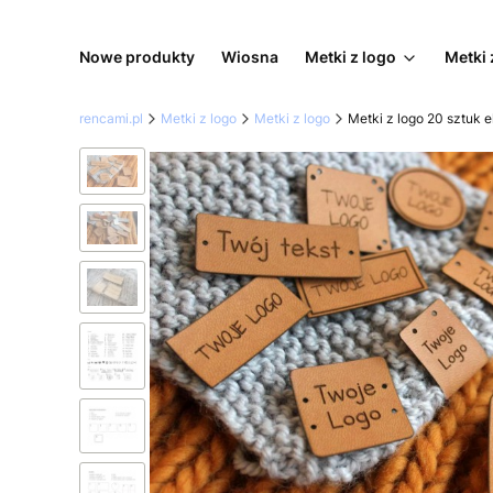
Nowe produkty
Wiosna
Metki z logo
Metki 
rencami.pl
Metki z logo
Metki z logo
Metki z logo 20 sztuk 