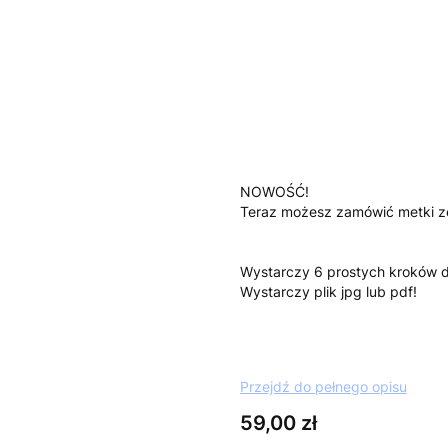
*
Kolor
Pokaż wszystkie kolory
Uwagi
Opcjonalne
NOWOŚĆ!
Teraz możesz zamówić metki ze
Wystarczy 6 prostych kroków 
Wystarczy plik jpg lub pdf!
Przejdź do pełnego opisu
Cena
59,00 zł