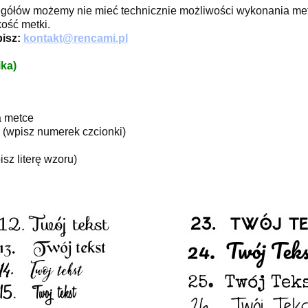
egółów możemy nie mieć technicznie możliwości wykonania met
ość metki.
pisz:
kontakt@rencami.pl
ka)
a metce
h (wpisz numerek czcionki)
sz literę wzoru)