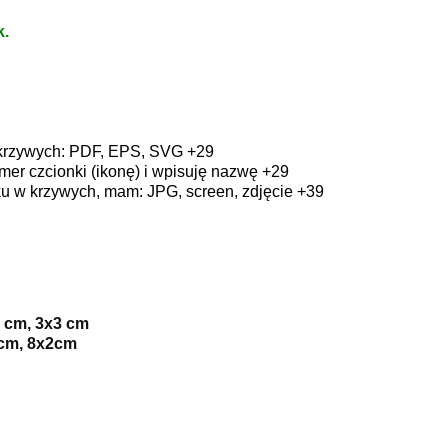
k.
 krzywych: PDF, EPS, SVG +29
er czcionki (ikonę) i wpisuję nazwę +29
u w krzywych, mam: JPG, screen, zdjęcie +39
 cm, 3x3 cm
cm, 8x2cm