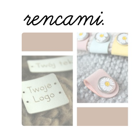
Naciśnij Enter lub spację, aby otworzyć stronę.