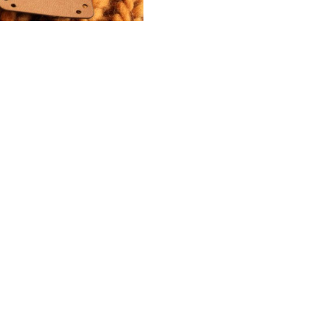
Wybierz
Wpisz numer poprzedniego zam
*
Wymiary
*
Kształt metki
Wybierz
*
Mocowanie
Wybierz
Jesli posiadasz załącz swoje l