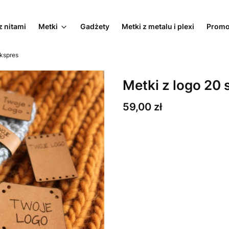
z nitami
Metki
Gadżety
Metki z metalu i plexi
Promo
ekspres
Metki z logo 20 
Cena
59,00 zł
Wybierz wariant produktu:
Poszczególne warianty mogą ró
*
Ilość i wielkość metek
Wybierz
*
Projekt