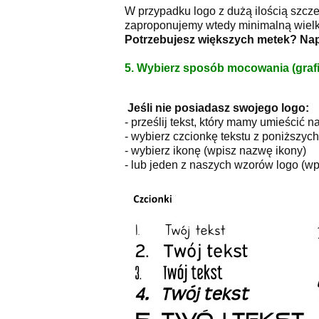
W przypadku logo z dużą ilością szcz
zaproponujemy wtedy minimalną wielk
Potrzebujesz większych metek? Na
5. Wybierz sposób mocowania (grafi
Jeśli nie posiadasz swojego logo:
- prześlij tekst, który mamy umieścić n
- wybierz czcionkę tekstu z poniższyc
- wybierz ikonę (wpisz nazwę ikony)
- lub jeden z naszych wzorów logo (wpi