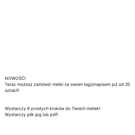
Jesli posiadasz załącz swoje logo
Opcjonalne
*
Kolor
Pokaż wszystkie kolory
Uwagi
Opcjonalne
NOWOŚĆ!
Teraz możesz zamówić metki ze swoim logo/napisem już od 20
sztuk!!!
Wystarczy 6 prostych kroków do Twoich metek!
Wystarczy plik jpg lub pdf!