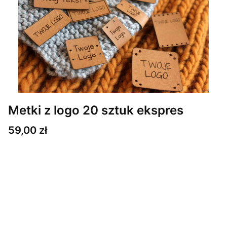
Metki z logo 20 sztuk ekspres
Cena
59,00 zł
Wybierz wariant produktu:
Poszczególne warianty mogą różnić się ceną
*
Ilość i wielkość metek
Wybierz