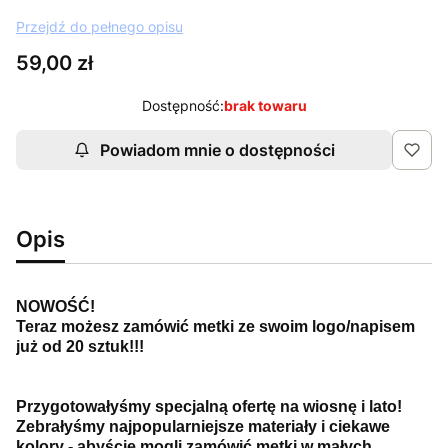
Przejdź do pełnego opisu
Cena
59,00 zł
Dostępność:
brak towaru
Powiadom mnie o dostępności
Opis
NOWOŚĆ!
Teraz możesz zamówić metki ze swoim logo/napisem
już od 20 sztuk!!!
Przygotowałyśmy specjalną ofertę na wiosnę i lato!
Zebrałyśmy najpopularniejsze materiały i ciekawe
kolory - abyście mogli zamówić metki w małych