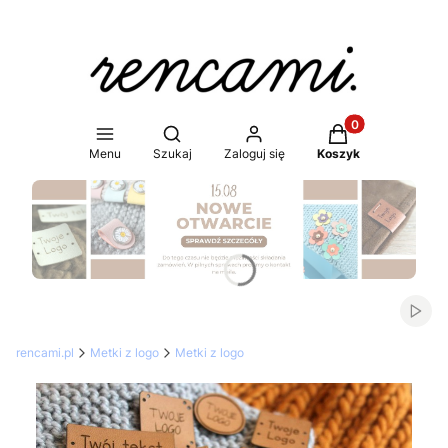
Produkty w koszy
Otwórz wyszukiwarkę
Menu
Szukaj
Zaloguj się
Koszyk
Naciśnij Enter lub spację, aby otworzyć stronę.
Włąc
rencami.pl
Metki z logo
Metki z logo