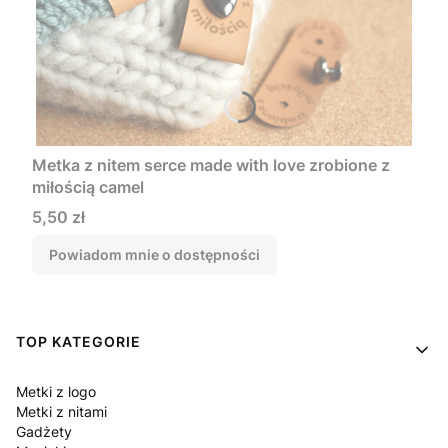
Metka z nitem serce made with love zrobione z
miłością camel
Cena
5,50 zł
Powiadom mnie o dostępności
Linki w stopce
TOP KATEGORIE
Metki z logo
Metki z nitami
Gadżety