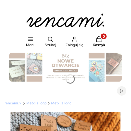
Produkty w koszy
Otwórz wyszukiwarkę
Menu
Szukaj
Zaloguj się
Koszyk
Naciśnij Enter lub spację, aby otworzyć stronę.
Włąc
rencami.pl
Metki z logo
Metki z logo