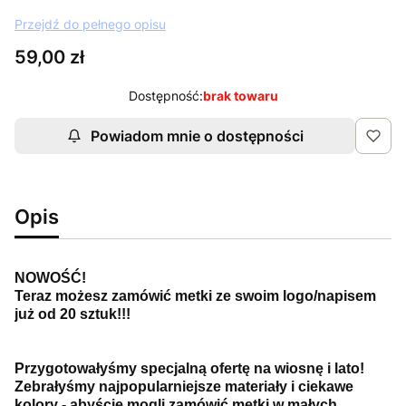
Przejdź do pełnego opisu
Cena
59,00 zł
Dostępność:
brak towaru
Powiadom mnie o dostępności
Opis
NOWOŚĆ!
Teraz możesz zamówić metki ze swoim logo/napisem
już od 20 sztuk!!!
Przygotowałyśmy specjalną ofertę na wiosnę i lato!
Zebrałyśmy najpopularniejsze materiały i ciekawe
kolory - abyście mogli zamówić metki w małych