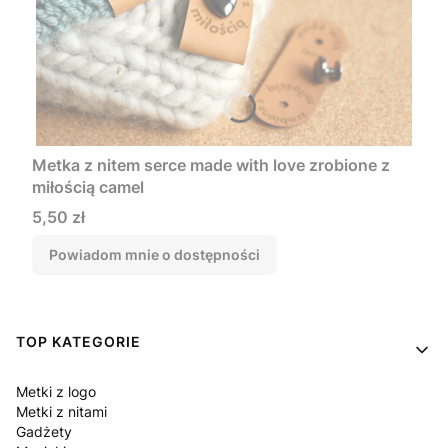
Metka z nitem serce made with love zrobione z
miłością camel
Cena
5,50 zł
Powiadom mnie o dostępności
Linki w stopce
TOP KATEGORIE
Metki z logo
Metki z nitami
Gadżety