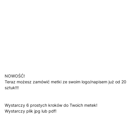
Jesli posiadasz załącz swoje logo
Opcjonalne
*
Kolor
Pokaż wszystkie kolory
Uwagi
Opcjonalne
NOWOŚĆ!
Teraz możesz zamówić metki ze swoim logo/napisem już od 20
sztuk!!!
Wystarczy 6 prostych kroków do Twoich metek!
Wystarczy plik jpg lub pdf!