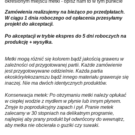
określonym miejscu metki - opisz nam to w tym punkcie
Zamówienia realizujemy na bieżąco po przedpłatach.
W ciągu 1 dnia roboczego od opłacenia przesyłamy
projekt do akceptacji.
Po akceptacji w trybie ekspres do 5 dni roboczych na
produkcję + wysyłka.
Metki mogą różnić się kolorem bądź jakością graweru w
zależności od przygotowanej partii. Każde zamówienie
jest przygotowywane oddzielnie. Każda partia
ekoskóry/ekozamszu bądź innego materiału graweruje się
inaczej. Nie ma dwóch identycznych produktów.
Konserwacja metek: Po otrzymaniu metki należy opłukać
w ciepłej wodzie z mydłem w płynie lub innym płynem.
Zmyje to poprodukcyjny zapach i pył. Pranie metek
zalecamy w 30 stopniach na delikatnym programie,
najlepiej aby prany produkt był odwrócony do wewnątrz,
aby metka nie obcierała o guziki czy suwaki.