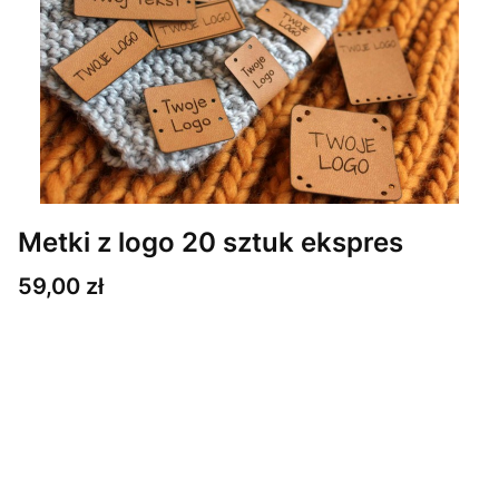
Metki z logo 20 sztuk ekspres
Cena
59,00 zł
Wybierz wariant produktu:
Poszczególne warianty mogą różnić się ceną
*
Ilość i wielkość metek
Wybierz