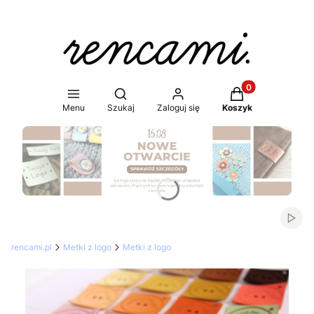
Produkty w koszy
Otwórz wyszukiwarkę
Menu
Szukaj
Zaloguj się
Koszyk
Naciśnij Enter lub spację, aby otworzyć stronę.
Włąc
rencami.pl
Metki z logo
Metki z logo