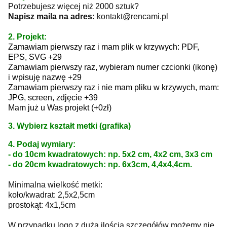
Potrzebujesz więcej niż 2000 sztuk?
Napisz maila na adres:
kontakt@rencami.pl
2. Projekt:
Zamawiam pierwszy raz i mam plik w krzywych: PDF,
EPS, SVG +29
Zamawiam pierwszy raz, wybieram numer czcionki (ikonę)
i wpisuję nazwę +29
Zamawiam pierwszy raz i nie mam pliku w krzywych, mam:
JPG, screen, zdjęcie +39
Mam już u Was projekt (+0zł)
3. Wybierz kształt metki (grafika)
4. Podaj wymiary:
- do 10cm kwadratowych: np. 5x2 cm, 4x2 cm, 3x3 cm
- do 20cm kwadratowych: np. 6x3cm, 4,4x4,4cm.
Minimalna wielkość metki:
koło/kwadrat: 2,5x2,5cm
prostokąt: 4x1,5cm
W przypadku logo z dużą ilością szczegółów możemy nie