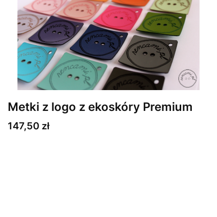
Metki z logo z ekoskóry Premium
Cena
147,50 zł
Wybierz wariant produktu:
Poszczególne warianty mogą różnić się ceną
*
Ilość metek
Wybierz