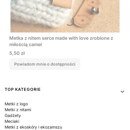
Metka z nitem serce made with love zrobione z
miłością camel
Cena
5,50 zł
Powiadom mnie o dostępności
Linki w stopce
TOP KATEGORIE
Metki z logo
Metki z nitami
Gadżety
Meciaki
Metki z ekoskóry i ekozamszu