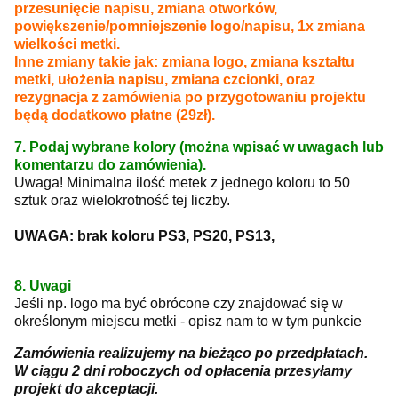
przesunięcie napisu, zmiana otworków,
powiększenie/pomniejszenie logo/napisu, 1x zmiana
wielkości metki.
Inne zmiany takie jak: zmiana logo, zmiana kształtu
metki, ułożenia napisu, zmiana czcionki, oraz
rezygnacja z zamówienia po przygotowaniu projektu
będą dodatkowo płatne (29zł).
7. Podaj wybrane kolory (można wpisać w uwagach lub
komentarzu do zamówienia).
Uwaga! Minimalna ilość metek z jednego koloru to 50
sztuk oraz wielokrotność tej liczby.
UWAGA: brak koloru PS3, PS20, PS13,
8. Uwagi
Jeśli np. logo ma być obrócone czy znajdować się w
określonym miejscu metki - opisz nam to w tym punkcie
Zamówienia realizujemy na bieżąco po przedpłatach.
W ciągu 2 dni roboczych od opłacenia przesyłamy
projekt do akceptacji.