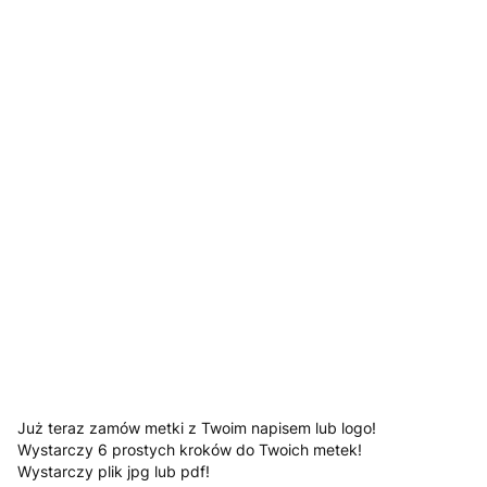
Jesli posiadasz załącz swoje logo
Opcjonalne
*
Kolory
Pokaż wszystkie kolory
Tekst, który ma znaleźć się na metce (numer wybranej
czcionki)
Opcjonalne
Uwagi
Opcjonalne
Już teraz zamów metki z Twoim napisem lub logo!
Wystarczy 6 prostych kroków do Twoich metek!
Wystarczy plik jpg lub pdf!