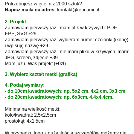
Potrzebujesz więcej niż 2000 sztuk?
Napisz maila na adres:
kontakt@rencami.pl
2. Projekt:
Zamawiam pierwszy raz i mam plik w krzywych: PDF,
EPS, SVG +29
Zamawiam pierwszy raz, wybieram numer czcionki (ikonę)
i wpisuję nazwę +29
Zamawiam pierwszy raz i nie mam pliku w krzywych, mam:
JPG, screen, zdjęcie +39
Mam już u Was projekt (+0zł)
3. Wybierz kształt metki (grafika)
4. Podaj wymiary:
- do 10cm kwadratowych: np. 5x2 cm, 4x2 cm, 3x3 cm
- do 20cm kwadratowych: np. 6x3cm, 4,4x4,4cm.
Minimalna wielkość metki:
koło/kwadrat: 2,5x2,5cm
prostokąt: 4x1,5cm
W przypadku logo z dużą ilością szczegółów możemy nie