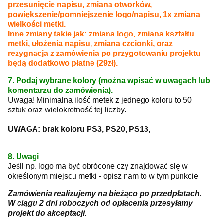
przesunięcie napisu, zmiana otworków,
powiększenie/pomniejszenie logo/napisu, 1x zmiana
wielkości metki.
Inne zmiany takie jak: zmiana logo, zmiana kształtu
metki, ułożenia napisu, zmiana czcionki, oraz
rezygnacja z zamówienia po przygotowaniu projektu
będą dodatkowo płatne (29zł).
7. Podaj wybrane kolory (można wpisać w uwagach lub
komentarzu do zamówienia).
Uwaga! Minimalna ilość metek z jednego koloru to 50
sztuk oraz wielokrotność tej liczby.
UWAGA: brak koloru PS3, PS20, PS13,
8. Uwagi
Jeśli np. logo ma być obrócone czy znajdować się w
określonym miejscu metki - opisz nam to w tym punkcie
Zamówienia realizujemy na bieżąco po przedpłatach.
W ciągu 2 dni roboczych od opłacenia przesyłamy
projekt do akceptacji.