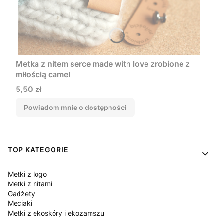
Metka z nitem serce made with love zrobione z
miłością camel
Cena
5,50 zł
Powiadom mnie o dostępności
Linki w stopce
TOP KATEGORIE
Metki z logo
Metki z nitami
Gadżety
Meciaki
Metki z ekoskóry i ekozamszu