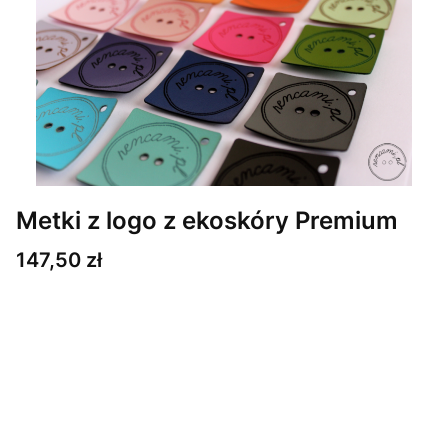
Metki z logo z ekoskóry Premium
Cena
147,50 zł
Wybierz wariant produktu:
Poszczególne warianty mogą różnić się ceną
*
Ilość metek
Wybierz