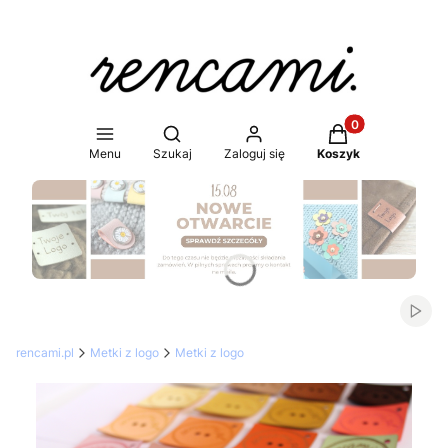
Produkty w koszy
Otwórz wyszukiwarkę
Menu
Szukaj
Zaloguj się
Koszyk
Naciśnij Enter lub spację, aby otworzyć stronę.
Włąc
rencami.pl
Metki z logo
Metki z logo