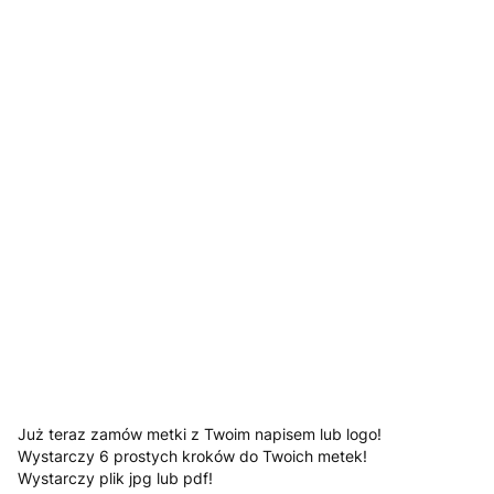
Jesli posiadasz załącz swoje logo
Opcjonalne
*
Kolory
Pokaż wszystkie kolory
Tekst, który ma znaleźć się na metce (numer wybranej
czcionki)
Opcjonalne
Uwagi
Opcjonalne
Już teraz zamów metki z Twoim napisem lub logo!
Wystarczy 6 prostych kroków do Twoich metek!
Wystarczy plik jpg lub pdf!