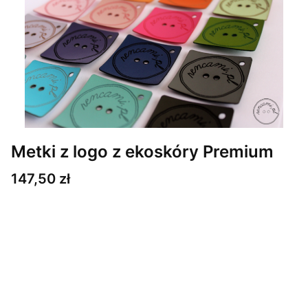
Metki z logo z ekoskóry Premium
Cena
147,50 zł
Wybierz wariant produktu:
Poszczególne warianty mogą różnić się ceną
*
Ilość metek
Wybierz