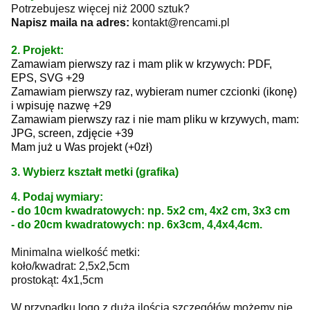
Potrzebujesz więcej niż 2000 sztuk?
Napisz maila na adres:
kontakt@rencami.pl
2. Projekt:
Zamawiam pierwszy raz i mam plik w krzywych: PDF,
EPS, SVG +29
Zamawiam pierwszy raz, wybieram numer czcionki (ikonę)
i wpisuję nazwę +29
Zamawiam pierwszy raz i nie mam pliku w krzywych, mam:
JPG, screen, zdjęcie +39
Mam już u Was projekt (+0zł)
3. Wybierz kształt metki (grafika)
4. Podaj wymiary:
- do 10cm kwadratowych: np. 5x2 cm, 4x2 cm, 3x3 cm
- do 20cm kwadratowych: np. 6x3cm, 4,4x4,4cm.
Minimalna wielkość metki:
koło/kwadrat: 2,5x2,5cm
prostokąt: 4x1,5cm
W przypadku logo z dużą ilością szczegółów możemy nie