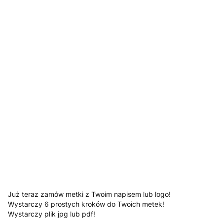
Jesli posiadasz załącz swoje logo
Opcjonalne
*
Kolory
Pokaż wszystkie kolory
Tekst, który ma znaleźć się na metce (numer wybranej
czcionki)
Opcjonalne
Uwagi
Opcjonalne
Już teraz zamów metki z Twoim napisem lub logo!
Wystarczy 6 prostych kroków do Twoich metek!
Wystarczy plik jpg lub pdf!