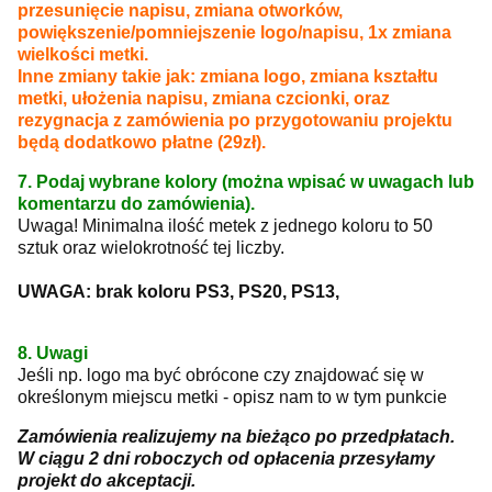
przesunięcie napisu, zmiana otworków,
powiększenie/pomniejszenie logo/napisu, 1x zmiana
wielkości metki.
Inne zmiany takie jak: zmiana logo, zmiana kształtu
metki, ułożenia napisu, zmiana czcionki, oraz
rezygnacja z zamówienia po przygotowaniu projektu
będą dodatkowo płatne (29zł).
7. Podaj wybrane kolory (można wpisać w uwagach lub
komentarzu do zamówienia).
Uwaga! Minimalna ilość metek z jednego koloru to 50
sztuk oraz wielokrotność tej liczby.
UWAGA: brak koloru PS3, PS20, PS13,
8. Uwagi
Jeśli np. logo ma być obrócone czy znajdować się w
określonym miejscu metki - opisz nam to w tym punkcie
Zamówienia realizujemy na bieżąco po przedpłatach.
W ciągu 2 dni roboczych od opłacenia przesyłamy
projekt do akceptacji.