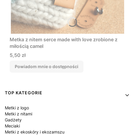
Metka z nitem serce made with love zrobione z
miłością camel
Cena
5,50 zł
Powiadom mnie o dostępności
Linki w stopce
TOP KATEGORIE
Metki z logo
Metki z nitami
Gadżety
Meciaki
Metki z ekoskóry i ekozamszu