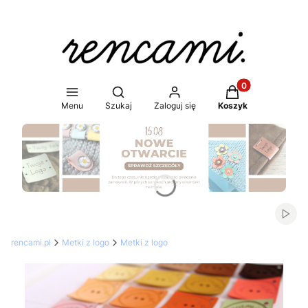
Produkty w koszy
Otwórz wyszukiwarkę
Menu
Szukaj
Zaloguj się
Koszyk
Naciśnij Enter lub spację, aby otworzyć stronę.
Włąc
rencami.pl
Metki z logo
Metki z logo