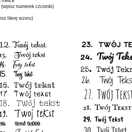
a metce
h (wpisz numerek czcionki)
sz literę wzoru)