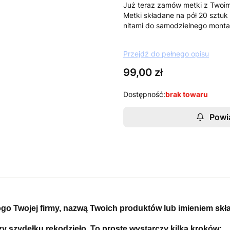
Już teraz zamów metki z Twoim
Metki składane na pół 20 sztu
nitami do samodzielnego monta
Przejdź do pełnego opisu
Cena
99,00 zł
Dostępność:
brak towaru
Powi
ogo Twojej firmy, nazwą Twoich produktów lub imieniem skł
y szydełku rękodzieło. To proste wystarczy kilka kroków: