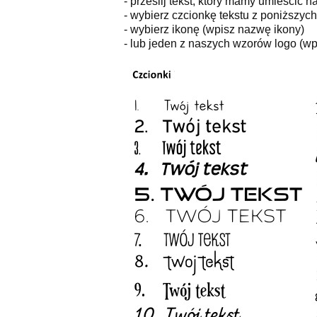
- prześlij tekst, który mamy umieścić n
- wybierz czcionkę tekstu z poniższyc
- wybierz ikonę (wpisz nazwę ikony)
- lub jeden z naszych wzorów logo (wpi