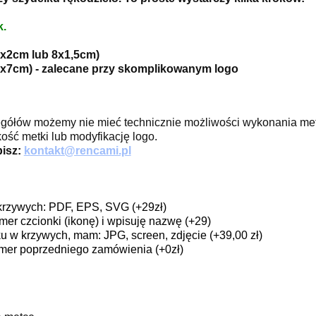
k.
x2cm lub 8x1,5cm)
x7cm) - zalecane przy skomplikowanym logo
egółów możemy nie mieć technicznie możliwości wykonania met
ść metki lub modyfikację logo.
pisz:
kontakt@rencami.pl
krzywych: PDF, EPS, SVG (+29zł)
r czcionki (ikonę) i wpisuję nazwę (+29)
u w krzywych, mam: JPG, screen, zdjęcie (+39,00 zł)
numer poprzedniego zamówienia (+0zł)