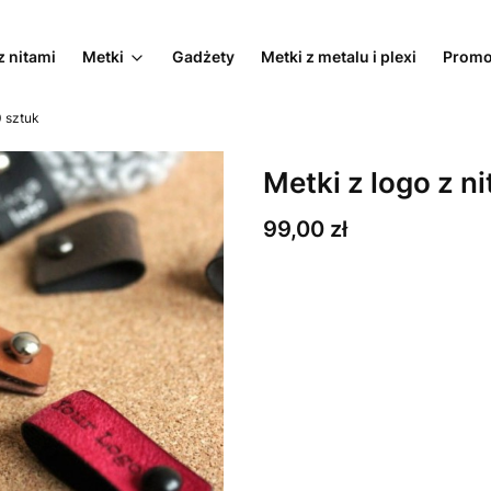
z nitami
Metki
Gadżety
Metki z metalu i plexi
Promo
0 sztuk
Metki z logo z n
Cena
99,00 zł
Wybierz wariant produktu:
Poszczególne warianty mogą ró
*
ilość i wielkość
Wybierz
*
Projekt