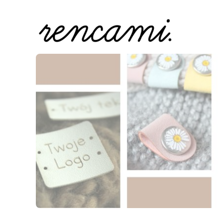
Naciśnij Enter lub spację, aby otworzyć stronę.