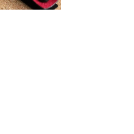
Wybierz
Wpisz numer poprzedniego zam
Jeśli posiadasz dołącz swoje l
*
Kolor
Pokaż wszystkie kolory
Uwagi
Opcjonalne
*
Kolor nitów
Pokaż wszystkie kolory