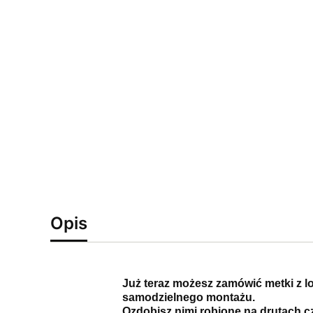
Opis
Już teraz możesz zamówić metki z l
samodzielnego montażu.
Ozdobisz nimi robione na drutach cz