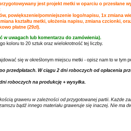
zygotowywany jest projekt metki w oparciu o przesłane w
:
ów, powiększenie/pomniejszenie logo/napisu, 1x zmiana wie
 zmiana kształtu metki, ułożenia napisu, zmiana czcionki, o
owo płatne (29zł).
ć w uwagach lub komentarzu do zamówienia).
 koloru to 20 sztuk oraz wielokrotność tej liczby.
ajdować się w określonym miejscu metki - opisz nam to w tym p
po przedpłatach. W ciągu 2 dni roboczych od opłacenia prze
 dni roboczych na produkcję + wysyłka.
akością graweru w zależności od przygotowanej partii. Każde 
ozamszu bądź innego materiału graweruje się inaczej. Nie ma 