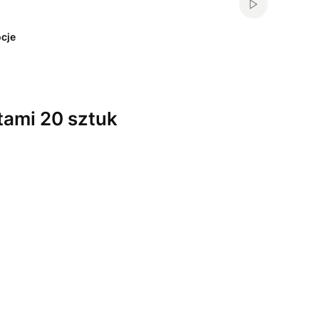
Włącz automa
cje
itami 20 sztuk
żnić się ceną