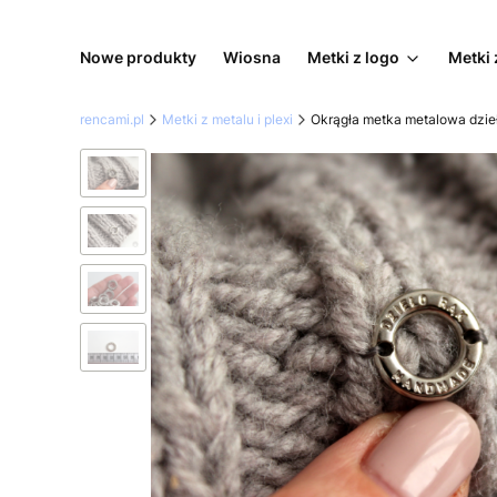
Nowe produkty
Wiosna
Metki z logo
Metki 
rencami.pl
Metki z metalu i plexi
Okrągła metka metalowa dzie