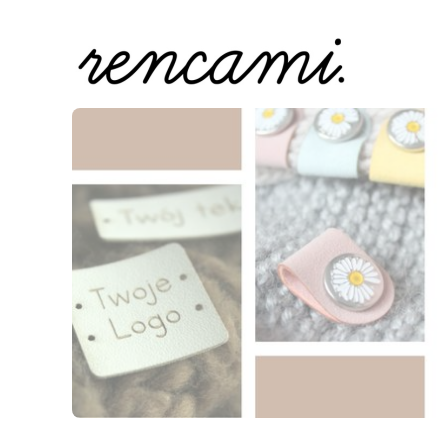
Naciśnij Enter lub spację, aby otworzyć stronę.