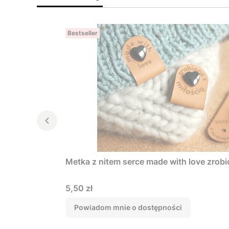
Bestseller
Metka z nitem serce made with love zrobi
Cena
5,50 zł
Powiadom mnie o dostępności