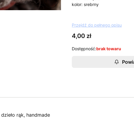
kolor: srebrny
Przejdź do pełnego opisu
Cena
4,00 zł
Dostępność:
brak towaru
Powi
 dzieło rąk, handmade