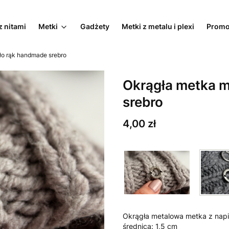
z nitami
Metki
Gadżety
Metki z metalu i plexi
Promo
ło rąk handmade srebro
Okrągła metka m
srebro
Cena
4,00 zł
Okrągła metalowa metka z nap
średnica: 1,5 cm