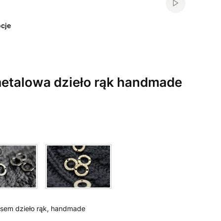
Włącz automa
cje
etalowa dzieło rąk handmade
isem dzieło rąk, handmade