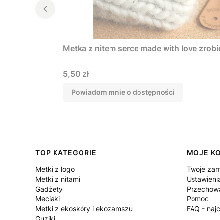
Metka z nitem serce made with love zrobi
Cena
5,50 zł
Powiadom mnie o dostępności
Linki w stopce
TOP KATEGORIE
MOJE K
Metki z logo
Twoje zam
Metki z nitami
Ustawieni
Gadżety
Przechowa
Meciaki
Pomoc
Metki z ekoskóry i ekozamszu
FAQ - naj
Guziki