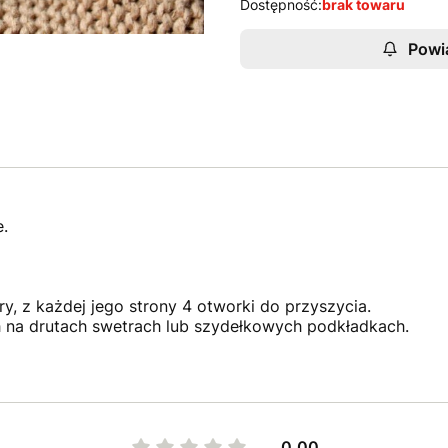
Dostępność:
brak towaru
Powi
.
, z każdej jego strony 4 otworki do przyszycia.
h na drutach swetrach lub szydełkowych podkładkach.
0.00