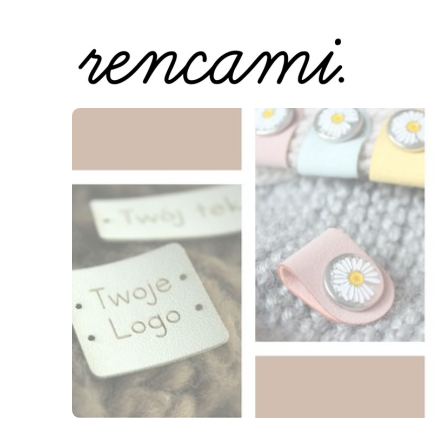
Naciśnij Enter lub spację, aby otworzyć stronę.