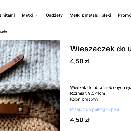
z nitami
Metki
Gadżety
Metki z metalu i plexi
Promo
made
Wieszaczek do 
Cena
4,50 zł
Wieszak do ubrań robionych rę
Rozmiar: 9,5x1cm
Kolor: brązowy
Przejdź do pełnego opisu
Cena
4,50 zł