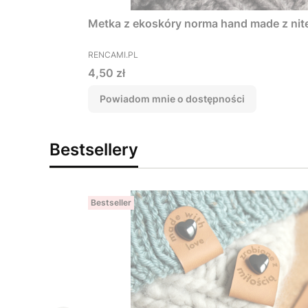
Metka z ekoskóry norma hand made z ni
PRODUCENT
RENCAMI.PL
Cena
4,50 zł
Powiadom mnie o dostępności
Bestsellery
Bestseller