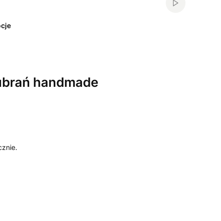
Włącz automa
cje
ubrań handmade
cznie.