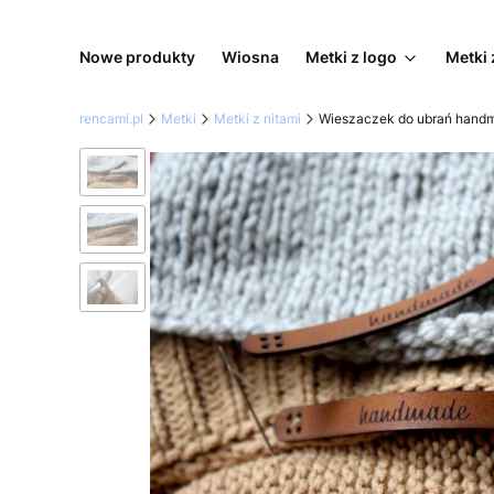
Nowe produkty
Wiosna
Metki z logo
Metki 
rencami.pl
Metki
Metki z nitami
Wieszaczek do ubrań hand