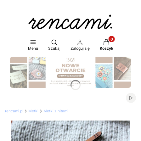
Produkty w koszy
Otwórz wyszukiwarkę
Menu
Szukaj
Zaloguj się
Koszyk
Naciśnij Enter lub spację, aby otworzyć stronę.
Włąc
rencami.pl
Metki
Metki z nitami