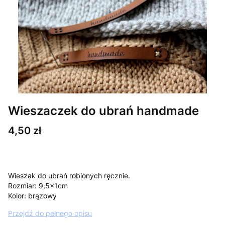
Wieszaczek do ubrań handmade
Cena
4,50 zł
Wieszak do ubrań robionych ręcznie.
Rozmiar: 9,5x1cm
Kolor: brązowy
Przejdź do pełnego opisu