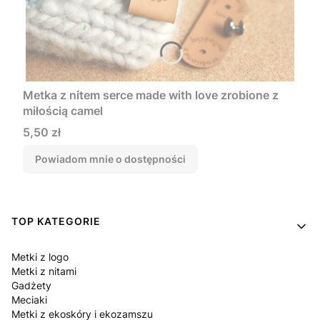
Metka z nitem serce made with love zrobione z
miłością camel
Cena
5,50 zł
Powiadom mnie o dostępności
Linki w stopce
TOP KATEGORIE
Metki z logo
Metki z nitami
Gadżety
Meciaki
Metki z ekoskóry i ekozamszu