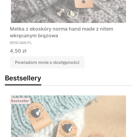
Metka z ekoskóry norma hand made z nitem
wkręcanym brązowa
PRODUCENT
RENCAMI.PL
Cena
4,50 zł
Powiadom mnie o dostępności
Bestsellery
Bestseller