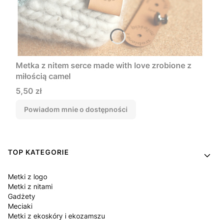
Metka z nitem serce made with love zrobione z
miłością camel
Cena
5,50 zł
Powiadom mnie o dostępności
Linki w stopce
TOP KATEGORIE
Metki z logo
Metki z nitami
Gadżety
Meciaki
Metki z ekoskóry i ekozamszu