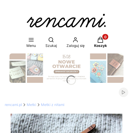
Produkty w koszy
Otwórz wyszukiwarkę
Menu
Szukaj
Zaloguj się
Koszyk
Naciśnij Enter lub spację, aby otworzyć stronę.
Włąc
rencami.pl
Metki
Metki z nitami