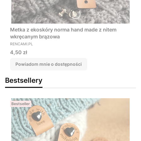
Metka z ekoskóry norma hand made z nitem
wkręcanym brązowa
PRODUCENT
RENCAMI.PL
Cena
4,50 zł
Powiadom mnie o dostępności
Bestsellery
Bestseller