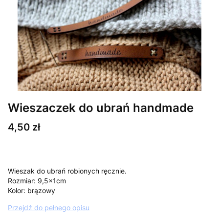
Wieszaczek do ubrań handmade
Cena
4,50 zł
Wieszak do ubrań robionych ręcznie.
Rozmiar: 9,5x1cm
Kolor: brązowy
Przejdź do pełnego opisu