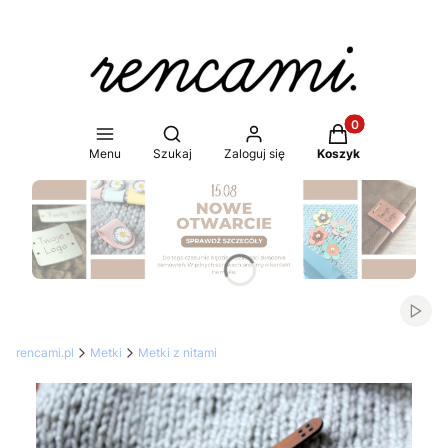
Produkty w koszy
Otwórz wyszukiwarkę
Menu
Szukaj
Zaloguj się
Koszyk
Naciśnij Enter lub spację, aby otworzyć stronę.
Włąc
rencami.pl
Metki
Metki z nitami