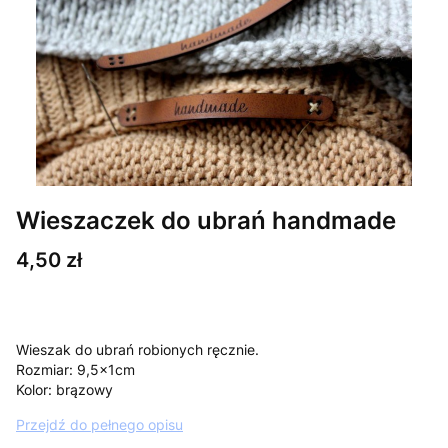
Wieszaczek do ubrań handmade
Cena
4,50 zł
Wieszak do ubrań robionych ręcznie.
Rozmiar: 9,5x1cm
Kolor: brązowy
Przejdź do pełnego opisu