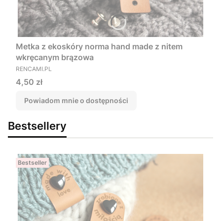
Metka z ekoskóry norma hand made z nitem
wkręcanym brązowa
PRODUCENT
RENCAMI.PL
Cena
4,50 zł
Powiadom mnie o dostępności
Bestsellery
Bestseller