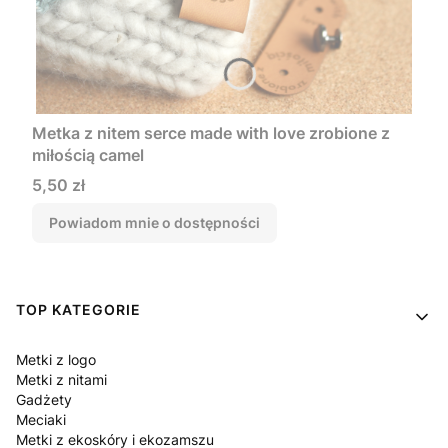
Metka z nitem serce made with love zrobione z
miłością camel
Cena
5,50 zł
Powiadom mnie o dostępności
Linki w stopce
TOP KATEGORIE
Metki z logo
Metki z nitami
Gadżety
Meciaki
Metki z ekoskóry i ekozamszu