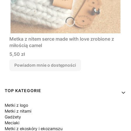
Metka z nitem serce made with love zrobione z
miłością camel
Cena
5,50 zł
Powiadom mnie o dostępności
Linki w stopce
TOP KATEGORIE
Metki z logo
Metki z nitami
Gadżety
Meciaki
Metki z ekoskóry i ekozamszu