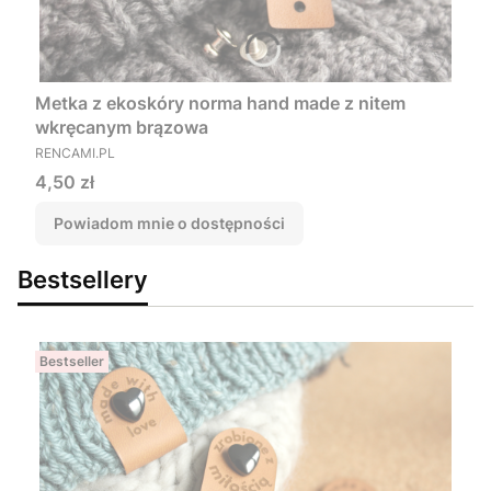
Metka z ekoskóry norma hand made z nitem
wkręcanym brązowa
PRODUCENT
RENCAMI.PL
Cena
4,50 zł
Powiadom mnie o dostępności
Bestsellery
Bestseller