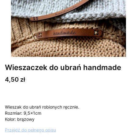
Wieszaczek do ubrań handmade
Cena
4,50 zł
Wieszak do ubrań robionych ręcznie.
Rozmiar: 9,5x1cm
Kolor: brązowy
Przejdź do pełnego opisu