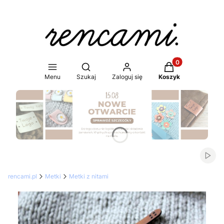
Produkty w koszy
Otwórz wyszukiwarkę
Menu
Szukaj
Zaloguj się
Koszyk
Naciśnij Enter lub spację, aby otworzyć stronę.
Włąc
rencami.pl
Metki
Metki z nitami