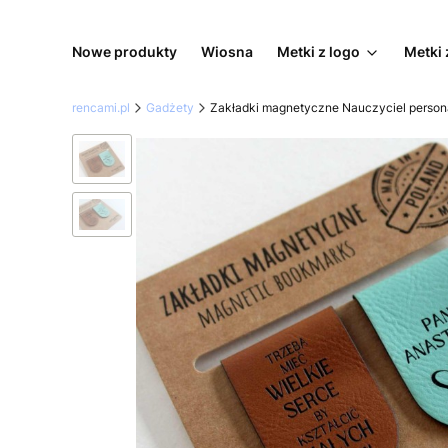
Nowe produkty
Wiosna
Metki z logo
Metki 
rencami.pl
Gadżety
Zakładki magnetyczne Nauczyciel perso