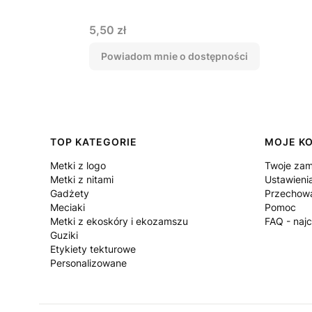
Cena
5,50 zł
Powiadom mnie o dostępności
Linki w stopce
TOP KATEGORIE
MOJE K
Metki z logo
Twoje zam
Metki z nitami
Ustawieni
Gadżety
Przechowa
Meciaki
Pomoc
Metki z ekoskóry i ekozamszu
FAQ - naj
Guziki
Etykiety tekturowe
Personalizowane