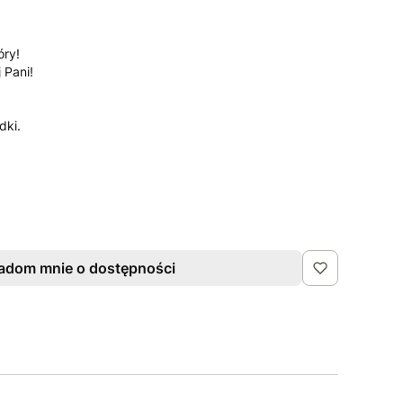
óry!
 Pani!
dki.
adom mnie o dostępności