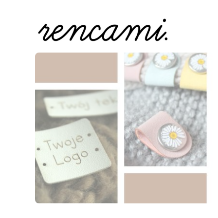
Naciśnij Enter lub spację, aby otworzyć stronę.