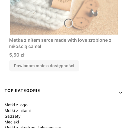
Metka z nitem serce made with love zrobione z
miłością camel
Cena
5,50 zł
Powiadom mnie o dostępności
Linki w stopce
TOP KATEGORIE
Metki z logo
Metki z nitami
Gadżety
Meciaki
Metki z ekoskóry i ekozamszu