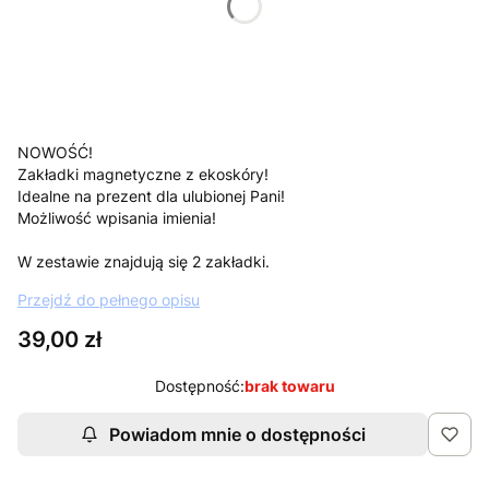
*
Wpisz imię nauczycielki/nauczyciela
NOWOŚĆ!
Zakładki magnetyczne z ekoskóry!
Idealne na prezent dla ulubionej Pani!
Możliwość wpisania imienia!
W zestawie znajdują się 2 zakładki.
Przejdź do pełnego opisu
Cena
39,00 zł
Dostępność:
brak towaru
Powiadom mnie o dostępności