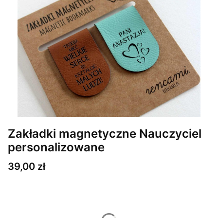
Zakładki magnetyczne Nauczyciel
personalizowane
Cena
39,00 zł
Wybierz wariant produktu:
Poszczególne warianty mogą różnić się ceną