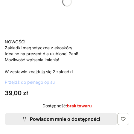
*
Wpisz imię nauczycielki/nauczyciela
NOWOŚĆ!
Zakładki magnetyczne z ekoskóry!
Idealne na prezent dla ulubionej Pani!
Możliwość wpisania imienia!
W zestawie znajdują się 2 zakładki.
Przejdź do pełnego opisu
Cena
39,00 zł
Dostępność:
brak towaru
Powiadom mnie o dostępności