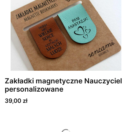
Zakładki magnetyczne Nauczyciel
personalizowane
Cena
39,00 zł
Wybierz wariant produktu:
Poszczególne warianty mogą różnić się ceną