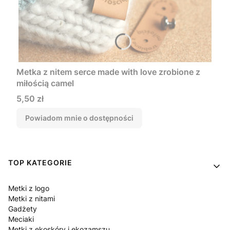
Metka z nitem serce made with love zrobione z
miłością camel
Cena
5,50 zł
Powiadom mnie o dostępności
Linki w stopce
TOP KATEGORIE
Metki z logo
Metki z nitami
Gadżety
Meciaki
Metki z ekoskóry i ekozamszu