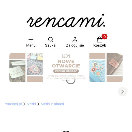
Produkty w koszy
Otwórz wyszukiwarkę
Menu
Szukaj
Zaloguj się
Koszyk
Naciśnij Enter lub spację, aby otworzyć stronę.
Włąc
rencami.pl
Metki
Metki z nitami