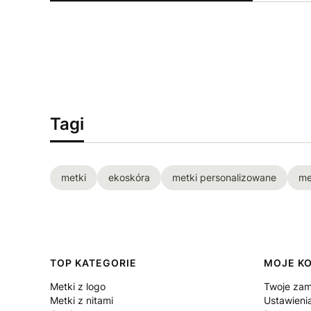
Tagi
metki
ekoskóra
metki personalizowane
me
Linki w stopce
TOP KATEGORIE
MOJE K
Metki z logo
Twoje zam
Metki z nitami
Ustawieni