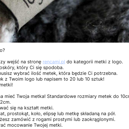
go?
czy wejść na stronę
rencami.pl
do kategorii metki z logo.
skóry, który Ci się spodoba.
usisz wybrać ilość metek, która będzie Ci potrzebna.
ek z Twoim logo lub napisem to 20 lub 10 sztuk!
metki!
ma mieć Twoja metka! Standardowe rozmiary metek do 10
x2cm.
ać się na kształt metki.
, prostokąt, koło, elipsę lub metkę składaną na pół.
ożesz zamówić z rogami prostymi lub zaokrąglonymi.
rać mocowanie Twojej metki.