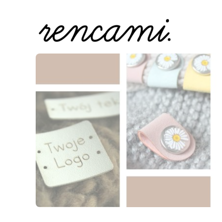
Naciśnij Enter lub spację, aby otworzyć stronę.