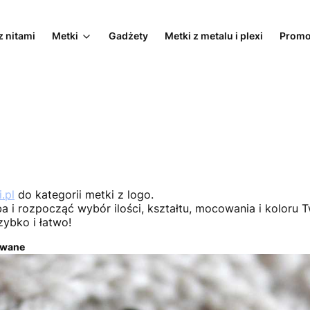
z nitami
Metki
Gadżety
Metki z metalu i plexi
Promo
.pl
do kategorii metki z logo.
 i rozpocząć wybór ilości, kształtu, mocowania i koloru T
zybko i łatwo!
owane