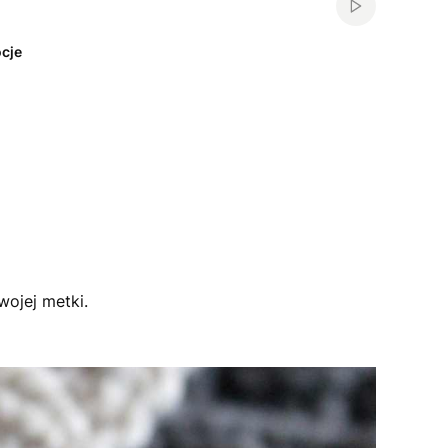
Włącz automa
cje
wojej metki.