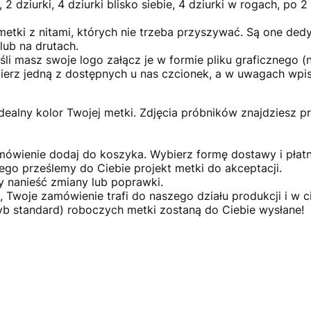
2 dziurki, 4 dziurki blisko siebie, 4 dziurki w rogach, po 2
etki z nitami, których nie trzeba przyszywać. Są one ded
lub na drutach.
śli masz swoje logo załącz je w formie pliku graficznego (n
ybierz jedną z dostępnych u nas czcionek, a w uwagach wpis
dealny kolor Twojej metki. Zdjęcia próbników znajdziesz 
ówienie dodaj do koszyka. Wybierz formę dostawy i płatn
ego prześlemy do Ciebie projekt metki do akceptacji.
 nanieść zmiany lub poprawki.
, Twoje zamówienie trafi do naszego działu produkcji i w c
tryb standard) roboczych metki zostaną do Ciebie wysłane!