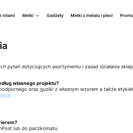
z nitami
Metki
Gadżety
Metki z metalu i plexi
Promo
ia
ch pytań dotyczących asortymentu i zasad działania sklep
edług własnego projektu?
doodpornego oraz guziki z własnym wzorem a także etykiety
owane
rierem?
inPost lub do paczkomatu.