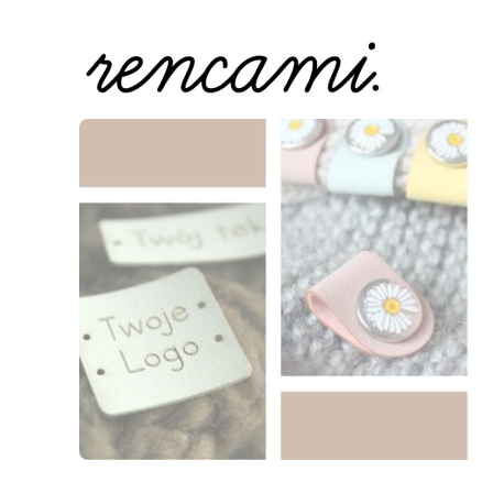
Naciśnij Enter lub spację, aby otworzyć stronę.