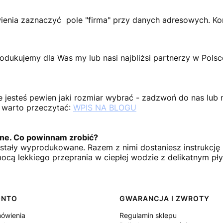
wienia zaznaczyć pole "firma" przy danych adresowych. Ko
odukujemy dla Was my lub nasi najbliżsi partnerzy w Polsc
e jesteś pewien jaki rozmiar wybrać - zadzwoń do nas lub
 warto przeczytać:
WPIS NA BLOGU
lone. Co powinnam zrobić?
ostały wyprodukowane. Razem z nimi dostaniesz instrukcję
ocą lekkiego przeprania w ciepłej wodzie z delikatnym pł
ONTO
GWARANCJA I ZWROTY
ówienia
Regulamin sklepu