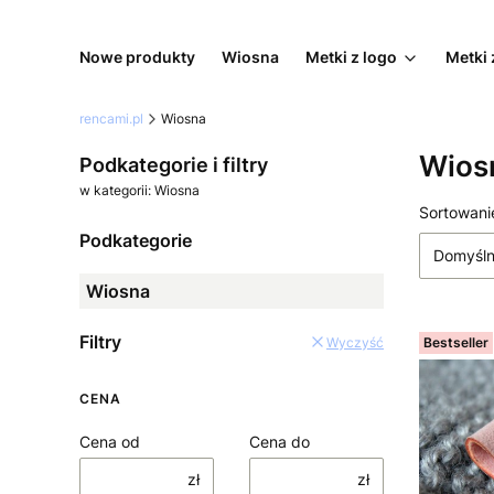
Nowe produkty
Wiosna
Metki z logo
Metki 
rencami.pl
Wiosna
Wios
Podkategorie i filtry
w kategorii: Wiosna
Lista
Sortowani
Podkategorie
Domyśl
Wiosna
Filtry
Bestseller
Wyczyść
CENA
Cena od
Cena do
zł
zł