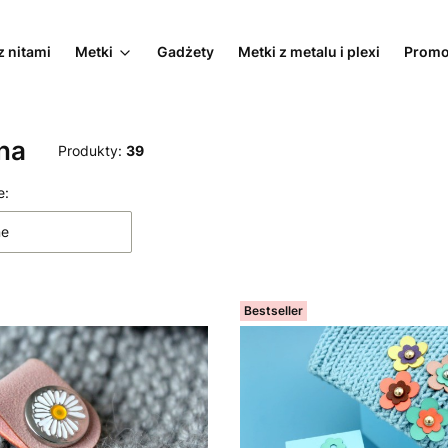
z nitami
Metki
Gadżety
Metki z metalu i plexi
Promo
na
Produkty:
39
 produktów
e:
ne
Bestseller