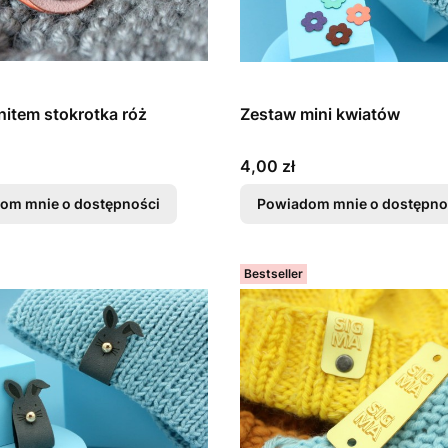
nitem stokrotka róż
Zestaw mini kwiatów
Cena
4,00 zł
om mnie o dostępności
Powiadom mnie o dostępno
Bestseller