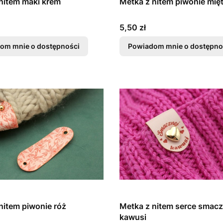
nitem maki krem
Metka z nitem piwonie mię
Cena
5,50 zł
om mnie o dostępności
Powiadom mnie o dostępno
nitem piwonie róż
Metka z nitem serce smacz
kawusi