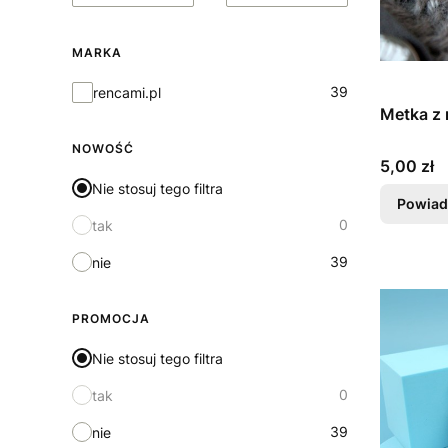
MARKA
Marka
39
rencami.pl
Metka z 
NOWOŚĆ
Cena
5,00 zł
Nie stosuj tego filtra
Powiad
0
tak
39
nie
PROMOCJA
Nie stosuj tego filtra
0
tak
39
nie