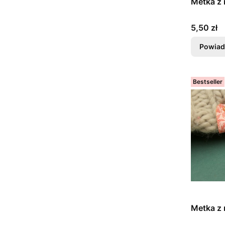
Metka z 
Cena
5,50 zł
Powiad
Bestseller
Metka z 