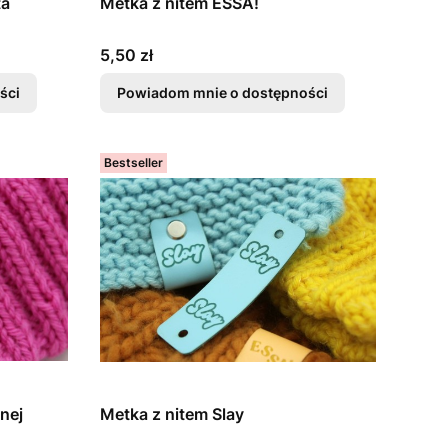
ta
Metka z nitem ESSA!
Cena
5,50 zł
ści
Powiadom mnie o dostępności
Bestseller
nej
Metka z nitem Slay