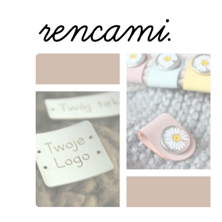
Naciśnij Enter lub spację, aby otworzyć stronę.