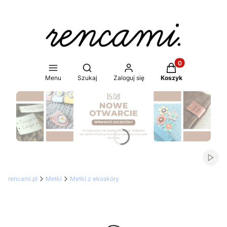
Produkty w koszy
Otwórz wyszukiwarkę
Menu
Szukaj
Zaloguj się
Koszyk
Naciśnij Enter lub spację, aby otworzyć stronę.
Włąc
rencami.pl
Metki
Metki z ekoskóry