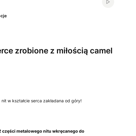
Włącz automa
cje
rce zrobione z miłością camel
nit w kształcie serca zakładana od góry!
 2 części metalowego nitu wkręcanego do