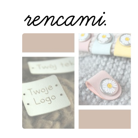
Naciśnij Enter lub spację, aby otworzyć stronę.