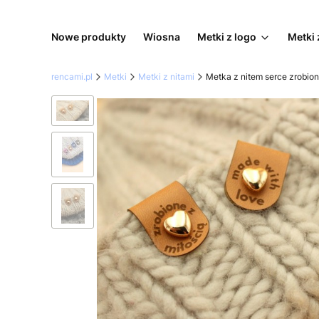
Nowe produkty
Wiosna
Metki z logo
Metki 
rencami.pl
Metki
Metki z nitami
Metka z nitem serce zrobion