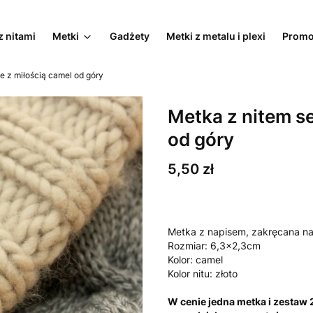
z nitami
Metki
Gadżety
Metki z metalu i plexi
Promo
e z miłością camel od góry
Metka z nitem se
od góry
Cena
5,50 zł
Metka z napisem, zakręcana na 
Rozmiar: 6,3x2,3cm
Kolor: camel
Kolor nitu: złoto
W cenie jedna metka i zestaw