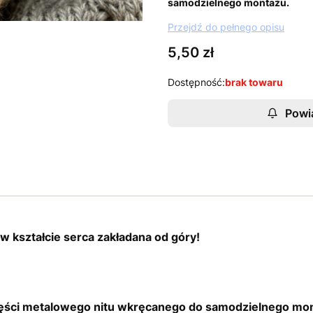
samodzielnego montażu.
Przejdź do pełnego opisu
Cena
5,50 zł
Dostępność:
brak towaru
Powi
w kształcie serca zakładana od góry!
zęści metalowego nitu wkręcanego do samodzielnego mo