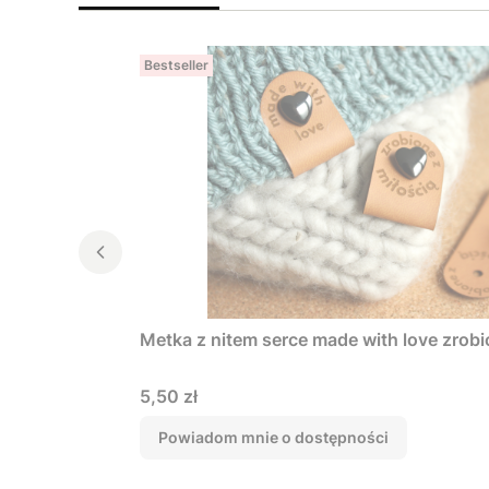
Bestseller
Metka z nitem serce made with love zrobi
Cena
5,50 zł
Powiadom mnie o dostępności