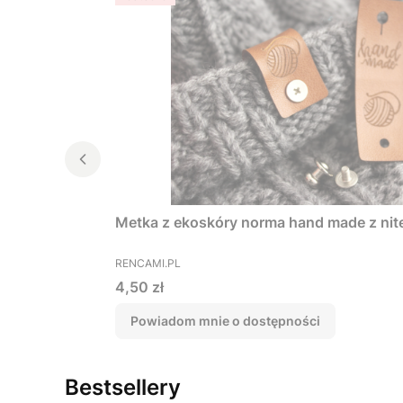
Metka z ekoskóry norma hand made z ni
PRODUCENT
RENCAMI.PL
Cena
4,50 zł
Powiadom mnie o dostępności
Bestsellery