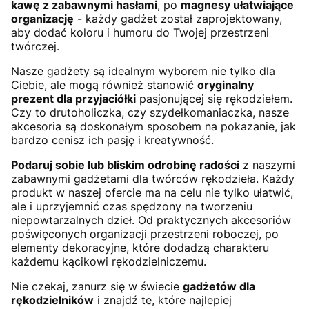
kawę z zabawnymi hasłami
, po
magnesy ułatwiające
organizację
- każdy gadżet został zaprojektowany,
aby dodać koloru i humoru do Twojej przestrzeni
twórczej.
Nasze gadżety są idealnym wyborem nie tylko dla
Ciebie, ale mogą również stanowić
oryginalny
prezent dla przyjaciółki
pasjonującej się rękodziełem.
Czy to drutoholiczka, czy szydełkomaniaczka, nasze
akcesoria są doskonałym sposobem na pokazanie, jak
bardzo cenisz ich pasję i kreatywność.
Podaruj sobie lub bliskim odrobinę radości
z naszymi
zabawnymi gadżetami dla twórców rękodzieła. Każdy
produkt w naszej ofercie ma na celu nie tylko ułatwić,
ale i uprzyjemnić czas spędzony na tworzeniu
niepowtarzalnych dzieł. Od praktycznych akcesoriów
poświęconych organizacji przestrzeni roboczej, po
elementy dekoracyjne, które dodadzą charakteru
każdemu kącikowi rękodzielniczemu.
Nie czekaj, zanurz się w świecie
gadżetów dla
rękodzielników
i znajdź te, które najlepiej