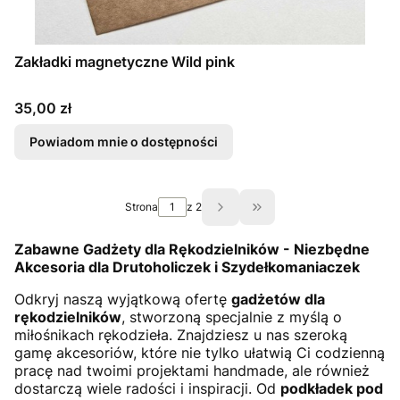
Zakładki magnetyczne Wild pink
Cena
35,00 zł
Powiadom mnie o dostępności
Strona
z 2
Przejdź do ostatniej st
Zabawne Gadżety dla Rękodzielników - Niezbędne
Akcesoria dla Drutoholiczek i Szydełkomaniaczek
Odkryj naszą wyjątkową ofertę
gadżetów dla
rękodzielników
, stworzoną specjalnie z myślą o
miłośnikach rękodzieła. Znajdziesz u nas szeroką
gamę akcesoriów, które nie tylko ułatwią Ci codzienną
pracę nad twoimi projektami handmade, ale również
dostarczą wiele radości i inspiracji. Od
podkładek pod