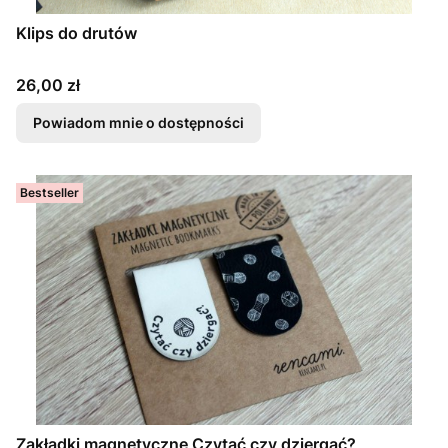
Klips do drutów
Cena
26,00 zł
Powiadom mnie o dostępności
Bestseller
Zakładki magnetyczne Czytać czy dziergać?