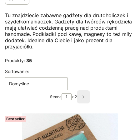
Tu znajdziecie zabawne gadżety dla drutoholiczek i
szydełkomaniaczek. Gadżety dla twórców rękodzieła
mają ułatwiać codzienną pracę nad produktami
handmade. Podkładki pod kawę, magnesy to też miły
dodatek. Idealne dla Ciebie i jako prezent dla
przyjaciółki.
Produkty:
35
Lista produktów
Sortowanie:
Domyślne
Strona
z 2
Następne produkty
Bestseller