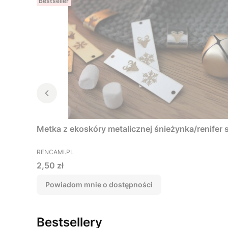
Bestseller
Metka z ekoskóry metalicznej śnieżynka/renifer 
PRODUCENT
RENCAMI.PL
Cena
2,50 zł
Powiadom mnie o dostępności
Bestsellery