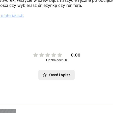
otworek, wszycie w szew bądź naszycie ręczne po odcięciu
ści czy wybierasz śnieżynkę czy renifera.
 materiałach.
0.00
Liczba ocen: 0
Oceń i opisz