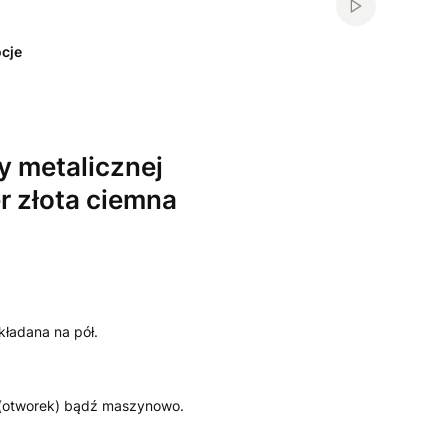
Włącz automa
cje
y metalicznej
r złota ciemna
kładana na pół.
 (otworek) bądź maszynowo.