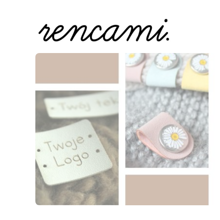
Naciśnij Enter lub spację, aby otworzyć stronę.