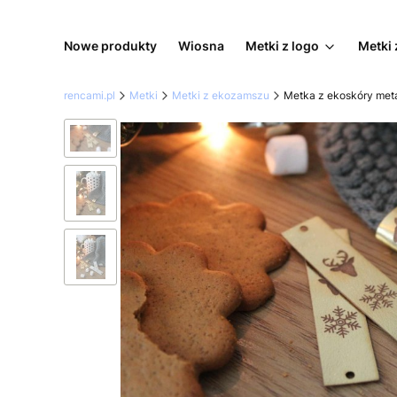
Nowe produkty
Wiosna
Metki z logo
Metki 
rencami.pl
Metki
Metki z ekozamszu
Metka z ekoskóry meta