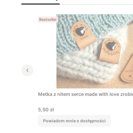
Bestseller
Metka z nitem serce made with love zrobi
Cena
5,50 zł
Powiadom mnie o dostępności