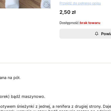
Przejdź do pełnego opisu
Cena
2,50 zł
Dostępność:
brak towaru
Powi
ana na pół.
worek) bądź maszynowo.
tywem śnieżynki z jednej, a renifera z drugiej strony. Daj