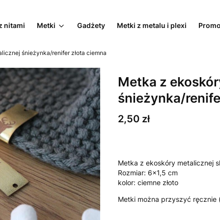
z nitami
Metki
Gadżety
Metki z metalu i plexi
Promo
licznej śnieżynka/renifer złota ciemna
Metka z ekoskór
śnieżynka/renife
Cena
2,50 zł
Metka z ekoskóry metalicznej s
Rozmiar: 6x1,5 cm
kolor: ciemne złoto
Metki można przyszyć ręcznie