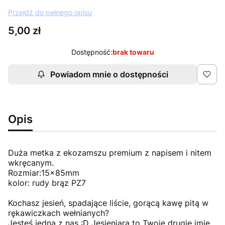
Przejdź do pełnego opisu
Cena
5,00 zł
Dostępność:
brak towaru
Powiadom mnie o dostępności
Opis
Duża metka z ekozamszu premium z napisem i nitem
wkręcanym.
Rozmiar:15x85mm
kolor: rudy brąz PZ7
Kochasz jesień, spadające liście, gorącą kawę pitą w
rękawiczkach wełnianych?
Jesteś jedną z nas :D Jesieniara to Twoje drugie imię.