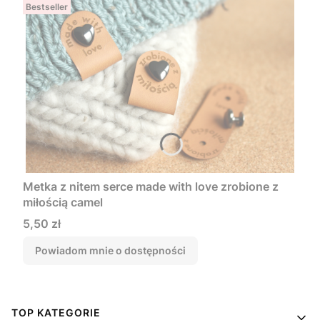
Bestseller
Metka z nitem serce made with love zrobione z
miłością camel
Cena
5,50 zł
Powiadom mnie o dostępności
Linki w stopce
TOP KATEGORIE