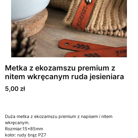
Metka z ekozamszu premium z
nitem wkręcanym ruda jesieniara
Cena
5,00 zł
Duża metka z ekozamszu premium z napisem i nitem
wkręcanym.
Rozmiar:15x85mm
kolor: rudy brąz PZ7