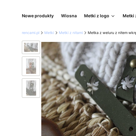
Nowe produkty
Wiosna
Metki z logo
Metki 
rencami.pl
Metki
Metki z nitami
Metka z weluru z nitem wkr