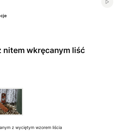
Włącz automa
cje
z nitem wkręcanym liść
anym z wyciętym wzorem liścia