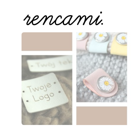
Naciśnij Enter lub spację, aby otworzyć stronę.