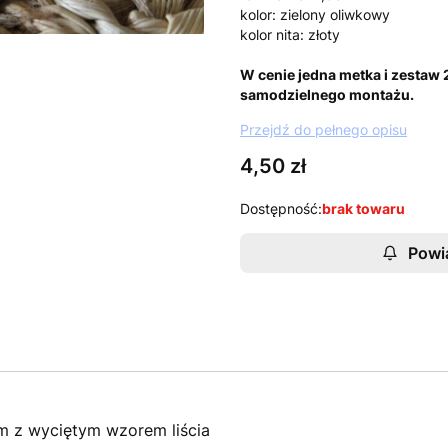
kolor: zielony oliwkowy
kolor nita: złoty
W cenie jedna metka i zestaw
samodzielnego montażu.
Przejdź do pełnego opisu
Cena
4,50 zł
Dostępność:
brak towaru
Powi
m z wyciętym wzorem liścia