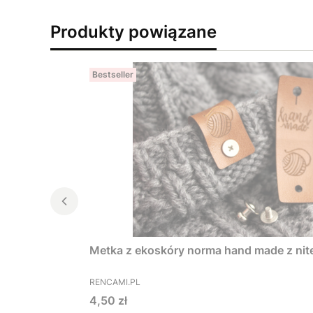
Produkty powiązane
Bestseller
Metka z ekoskóry norma hand made z ni
PRODUCENT
RENCAMI.PL
Cena
4,50 zł