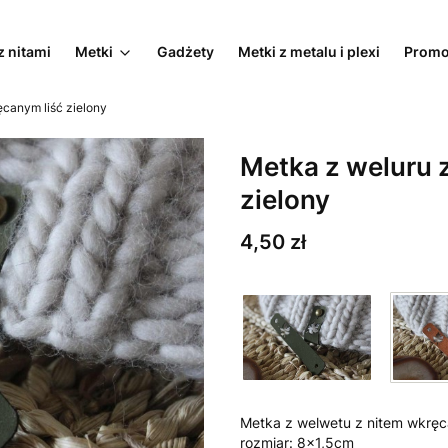
z nitami
Metki
Gadżety
Metki z metalu i plexi
Promo
ęcanym liść zielony
Metka z weluru 
zielony
Cena
4,50 zł
Metka z welwetu z nitem wkręc
rozmiar: 8x1,5cm