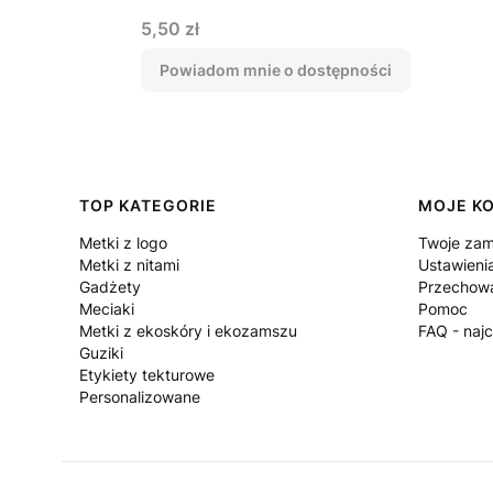
Cena
5,50 zł
Powiadom mnie o dostępności
Linki w stopce
TOP KATEGORIE
MOJE K
Metki z logo
Twoje zam
Metki z nitami
Ustawieni
Gadżety
Przechowa
Meciaki
Pomoc
Metki z ekoskóry i ekozamszu
FAQ - naj
Guziki
Etykiety tekturowe
Personalizowane