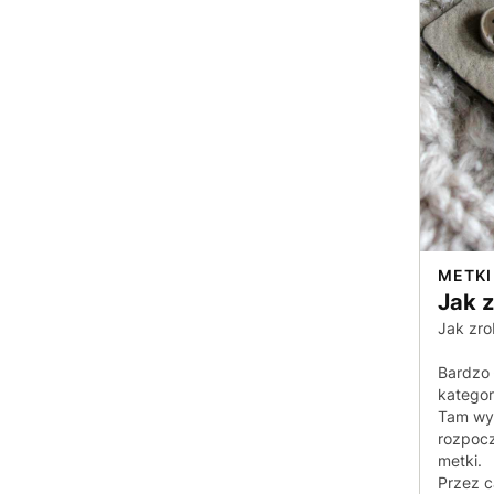
METKI
Jak 
Jak zro
Bardzo 
kategori
Tam wyb
rozpocz
metki.
Przez c