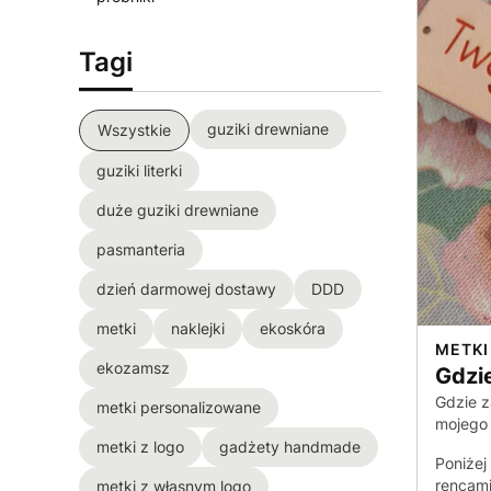
Tagi
guziki drewniane
Wszystkie
guziki literki
duże guziki drewniane
pasmanteria
dzień darmowej dostawy
DDD
metki
naklejki
ekoskóra
METKI
ekozamsz
Gdzi
Gdzie z
metki personalizowane
mojego
metki z logo
gadżety handmade
Poniżej
rencami
metki z własnym logo