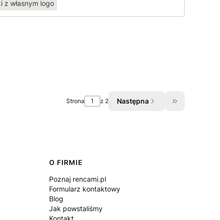
i z własnym logo
Następna
Strona
z 2
Przejdź do os
O FIRMIE
Poznaj rencami.pl
Formularz kontaktowy
Blog
Jak powstaliśmy
Kontakt