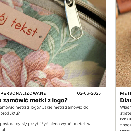
02-06-2025
 PERSONALIZOWANE
MET
e zamówić metki z logo?
Dla
amówić metki z logo? Jakie metki zamówić do
Własn
 produktu?
strat
rynk
 postaramy się przybliżyć nieco wybór metek w
znac
.pl
pers