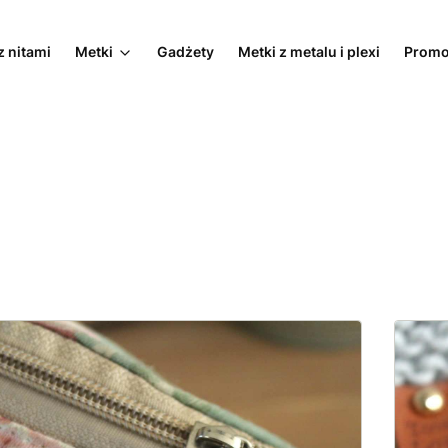
z nitami
Metki
Gadżety
Metki z metalu i plexi
Promo