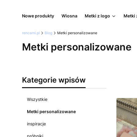
Nowe produkty
Wiosna
Metki z logo
Metki 
rencami.pl
Blog
Metki personalizowane
Metki personalizowane
Kategorie wpisów
Wszystkie
Metki personalizowane
inspiracje
próbniki