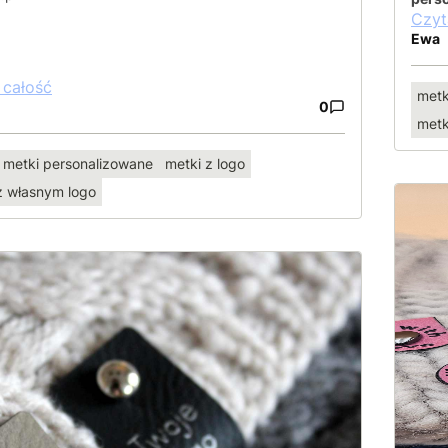
Czyt
Ewa
 całość
metk
0
metk
metki personalizowane
metki z logo
z własnym logo