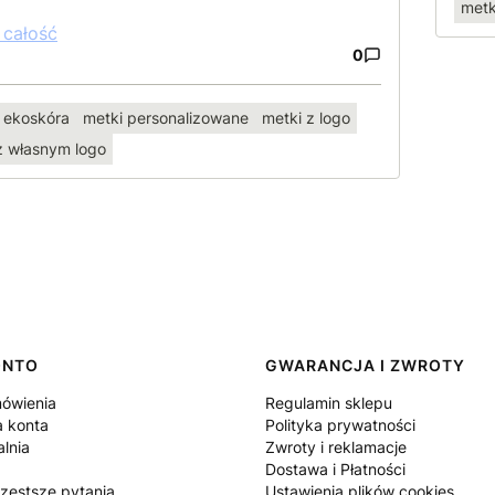
metk
 całość
0
ekoskóra
metki personalizowane
metki z logo
z własnym logo
ONTO
GWARANCJA I ZWROTY
ówienia
Regulamin sklepu
a konta
Polityka prywatności
lnia
Zwroty i reklamacje
Dostawa i Płatności
częstsze pytania
Ustawienia plików cookies