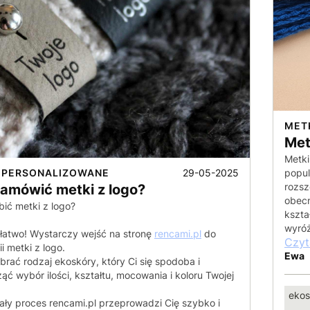
MET
Met
Metki
29-05-2025
popul
 PERSONALIZOWANE
rozsz
zamówić metki z logo?
obecn
bić metki z logo?
kszta
wyróż
łatwo! Wystarczy wejść na stronę
rencami.pl
do
Czyt
i metki z logo.
Ewa
rać rodzaj ekoskóry, który Ci się spodoba i
ąć wybór ilości, kształtu, mocowania i koloru Twojej
ekos
ały proces rencami.pl przeprowadzi Cię szybko i