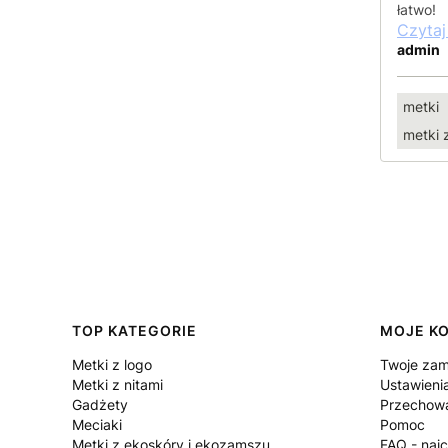
łatwo!
Czytaj
admin
metki
metki 
Linki w stopce
TOP KATEGORIE
MOJE K
Metki z logo
Twoje zam
Metki z nitami
Ustawieni
Gadżety
Przechowa
Meciaki
Pomoc
Metki z ekoskóry i ekozamszu
FAQ - naj