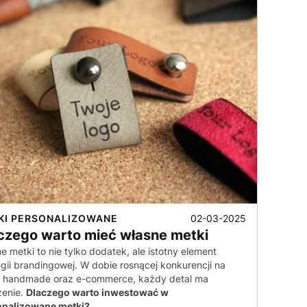
02-03-2025
KI PERSONALIZOWANE
czego warto mieć własne metki
e metki to nie tylko dodatek, ale istotny element
egii brandingowej. W dobie rosnącej konkurencji na
u handmade oraz e-commerce, każdy detal ma
zenie.
Dlaczego warto inwestować w
onalizowane metki?