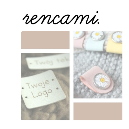
Naciśnij Enter lub spację, aby otworzyć stronę.