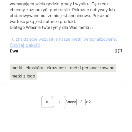
wymagająca wielu godzin pracy i wysiłku. Tę rzecz
chcemy zaznaczyć, podkreślić. Pokazać nabywcy lub
obdarowywanemu, że nie jest anonimowa. Pokazać
wartość jaką jest autorski produkt.
Dlatego Właśnie tworzymy dla Was metki :)
Tu znajdziecie wszystkie nasze metki personalizowane.
Czytaj całość
Ewa
2
metki
ekoskóra
ekozamsz
metki personalizowane
metki z logo
Strona
z 2
Wróć do pierwszej strony z wpisami