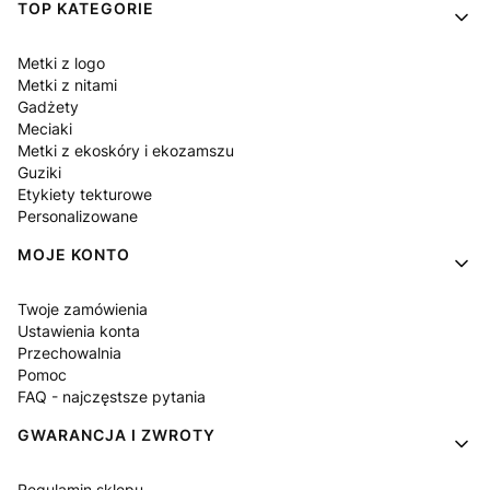
Linki w stopce
TOP KATEGORIE
Metki z logo
Metki z nitami
Gadżety
Meciaki
Metki z ekoskóry i ekozamszu
Guziki
Etykiety tekturowe
Personalizowane
MOJE KONTO
Twoje zamówienia
Ustawienia konta
Przechowalnia
Pomoc
FAQ - najczęstsze pytania
GWARANCJA I ZWROTY
Regulamin sklepu