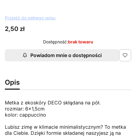
Przejdź do pełnego opisu
Cena
2,50 zł
Dostępność:
brak towaru
Powiadom mnie o dostępności
Opis
Metka z ekoskóry DECO skłądana na pół.
rozmiar: 6x1,5cm
kolor: cappuccino
Lubisz zimę w klimacie minimalistycznym? To metka
dla Ciebie. Dzięki formie składanej naszyjesz ją na