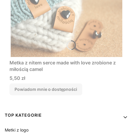
Metka z nitem serce made with love zrobione z
miłością camel
Cena
5,50 zł
Powiadom mnie o dostępności
Linki w stopce
TOP KATEGORIE
Metki z logo