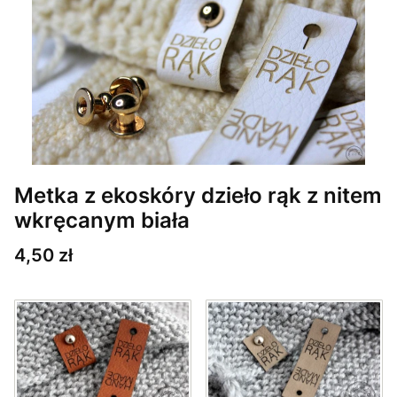
Metka z ekoskóry dzieło rąk z nitem
wkręcanym biała
Cena
4,50 zł