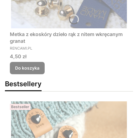
Metka z ekoskóry dzieło rąk z nitem wkręcanym
granat
PRODUCENT
RENCAMI.PL
Cena
4,50 zł
Do koszyka
Bestsellery
Bestseller