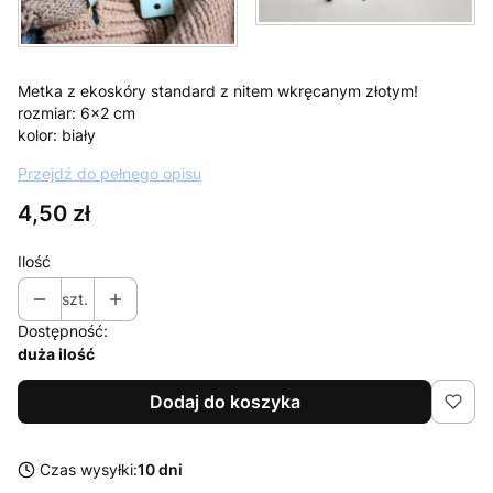
Metka z ekoskóry standard z nitem wkręcanym złotym!
rozmiar: 6x2 cm
kolor: biały
Przejdź do pełnego opisu
Cena
4,50 zł
Ilość
szt.
Dostępność:
duża ilość
Dodaj do koszyka
Czas wysyłki:
10 dni