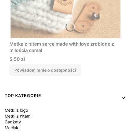
Metka z nitem serce made with love zrobione z
miłością camel
Cena
5,50 zł
Powiadom mnie o dostępności
Linki w stopce
TOP KATEGORIE
Metki z logo
Metki z nitami
Gadżety
Meciaki