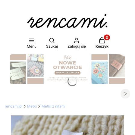
Produkty w koszy
Otwórz wyszukiwarkę
Menu
Szukaj
Zaloguj się
Koszyk
Naciśnij Enter lub spację, aby otworzyć stronę.
Włąc
rencami.pl
Metki
Metki z nitami