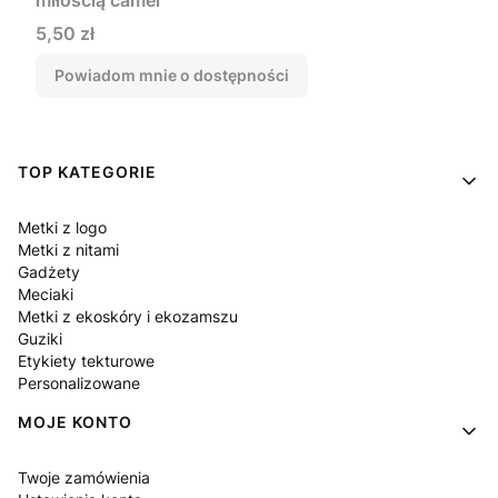
miłością camel
Cena
5,50 zł
Powiadom mnie o dostępności
Linki w stopce
TOP KATEGORIE
Metki z logo
Metki z nitami
Gadżety
Meciaki
Metki z ekoskóry i ekozamszu
Guziki
Etykiety tekturowe
Personalizowane
MOJE KONTO
Twoje zamówienia