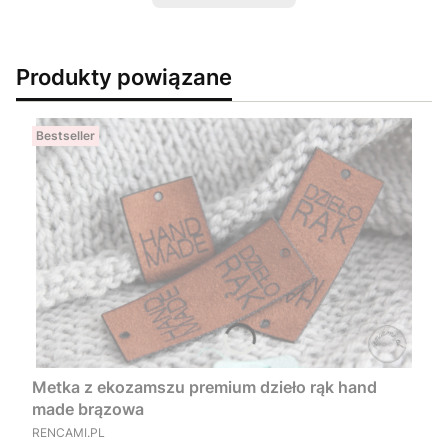
Produkty powiązane
Bestseller
Metka z ekozamszu premium dzieło rąk hand
made brązowa
PRODUCENT
RENCAMI.PL