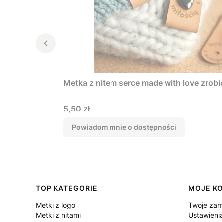
Metka z nitem serce made with love zrobi
Cena
5,50 zł
Powiadom mnie o dostępności
Linki w stopce
TOP KATEGORIE
MOJE K
Metki z logo
Twoje zam
Metki z nitami
Ustawieni