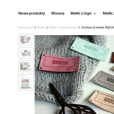
Nowe produkty
Wiosna
Metki z logo
Metki 
rencami.pl
Metki
Metki z ekozamszu
Zestaw 6 metek RĘKO