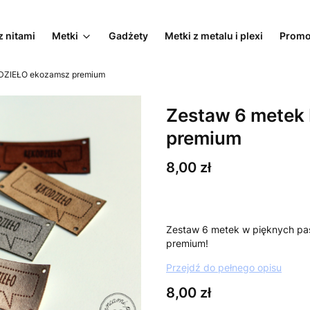
z nitami
Metki
Gadżety
Metki z metalu i plexi
Promo
DZIEŁO ekozamsz premium
Zestaw 6 metek
premium
Cena
8,00 zł
Zestaw 6 metek w pięknych pa
premium!
Przejdź do pełnego opisu
Cena
8,00 zł