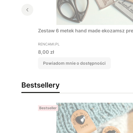
Zestaw 6 metek hand made ekozamsz pr
PRODUCENT
RENCAMI.PL
Cena
8,00 zł
Powiadom mnie o dostępności
Bestsellery
Bestseller