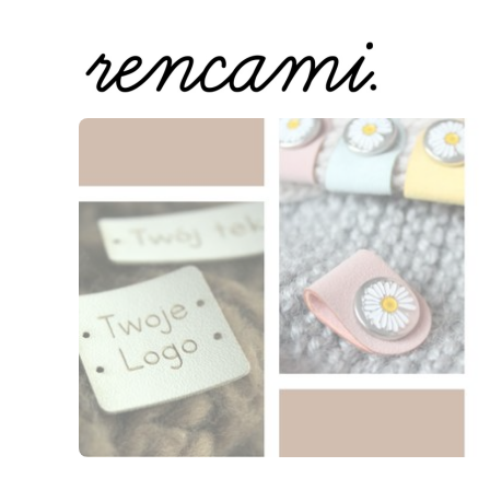
Naciśnij Enter lub spację, aby otworzyć stronę.