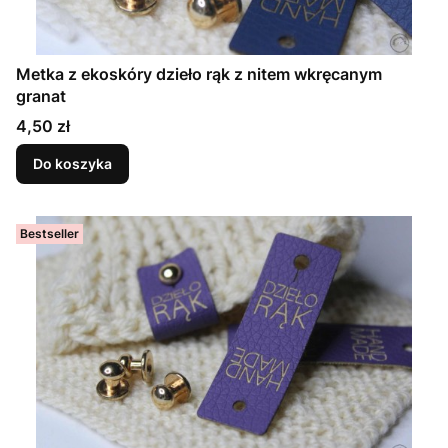
Metka z ekoskóry dzieło rąk z nitem wkręcanym
granat
Cena
4,50 zł
Do koszyka
Bestseller