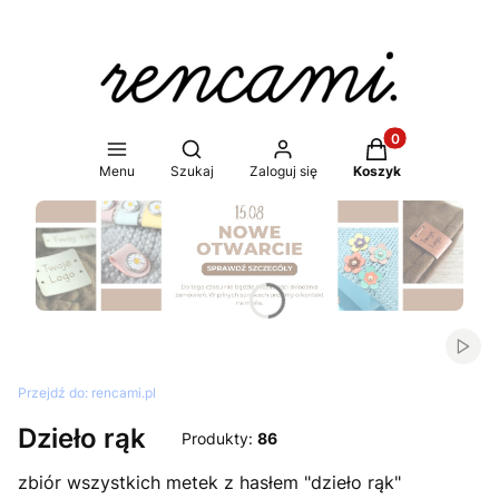
Produkty w koszy
Otwórz wyszukiwarkę
Menu
Szukaj
Zaloguj się
Koszyk
Naciśnij Enter lub spację, aby otworzyć stronę.
Włąc
Przejdź do:
rencami.pl
Dzieło rąk
Produkty:
86
zbiór wszystkich metek z hasłem "dzieło rąk"