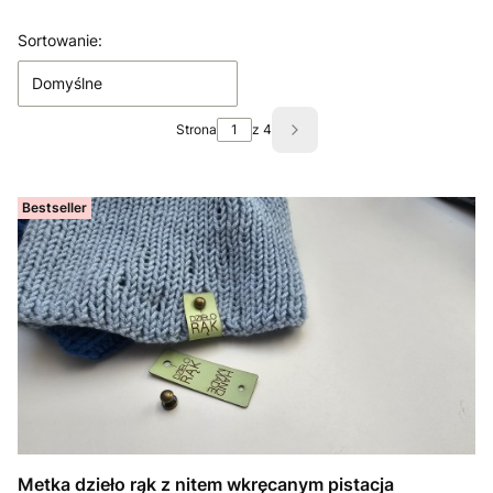
Lista produktów
Sortowanie:
Domyślne
Strona
z 4
Następne produkty
Bestseller
Metka dzieło rąk z nitem wkręcanym pistacja