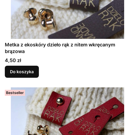
Metka z ekoskóry dzieło rąk z nitem wkręcanym
brązowa
Cena
4,50 zł
Do koszyka
Bestseller