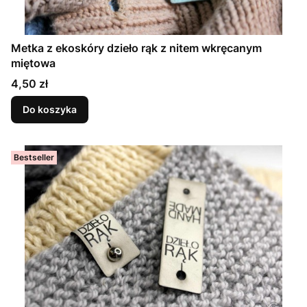
Metka z ekoskóry dzieło rąk z nitem wkręcanym
miętowa
Cena
4,50 zł
Do koszyka
Bestseller