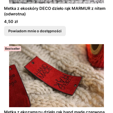
Metka z ekoskóry DECO dzieło rąk MARMUR z nitem
(odwrotna)
Cena
4,50 zł
Powiadom mnie o dostępności
Bestseller
Metka z ekozamszu dzieło rąk hand made czerwona