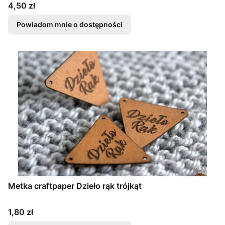
Cena
4,50 zł
Powiadom mnie o dostępności
Metka craftpaper Dzieło rąk trójkąt
Cena
1,80 zł