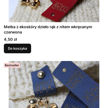
Metka z ekoskóry dzieło rąk z nitem wkręcanym
czerwona
Cena
4,50 zł
Do koszyka
Bestseller