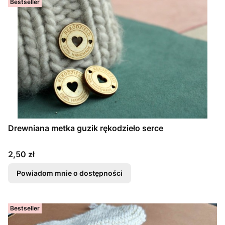
Bestseller
Drewniana metka guzik rękodzieło serce
Cena
2,50 zł
Powiadom mnie o dostępności
Bestseller