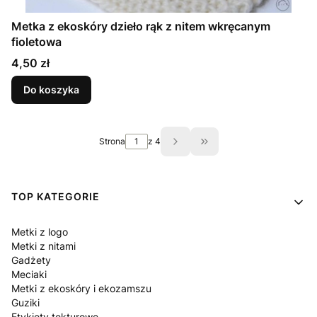
Metka z ekoskóry dzieło rąk z nitem wkręcanym
fioletowa
Cena
4,50 zł
Do koszyka
Strona
z 4
Przejdź do ostatniej st
Linki w stopce
TOP KATEGORIE
Metki z logo
Metki z nitami
Gadżety
Meciaki
Metki z ekoskóry i ekozamszu
Guziki
Etykiety tekturowe