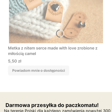
Metka z nitem serce made with love zrobione z
miłością camel
Cena
5,50 zł
Powiadom mnie o dostępności
Darmowa przesyłka do paczkomatu!
Na terenie Polski dla każdego zamówienia powyżej 300