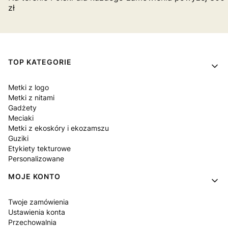
zł
Linki w stopce
TOP KATEGORIE
Metki z logo
Metki z nitami
Gadżety
Meciaki
Metki z ekoskóry i ekozamszu
Guziki
Etykiety tekturowe
Personalizowane
MOJE KONTO
Twoje zamówienia
Ustawienia konta
Przechowalnia